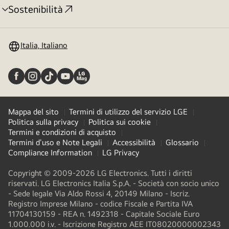
Sostenibilità
Attivazione
menu
Italia, Italiano
Mappa del sito
Termini di utilizzo del servizio LGE
Politica sulla privacy
Politica sui cookie
Termini e condizioni di acquisto
Termini d'uso e Note Legali
Accessibilità
Glossario
Compliance Information
LG Privacy
Copyright © 2009-2026 LG Electronics. Tutti i diritti
riservati. LG Electronics Italia S.p.A. - Società con socio unico
- Sede legale Via Aldo Rossi 4, 20149 Milano - Iscriz.
Registro Imprese Milano - codice Fiscale e Partita IVA
11704130159 - REA n. 1492318 - Capitale Sociale Euro
1.000.000 i.v. - Iscrizione Registro AEE IT08020000002343​