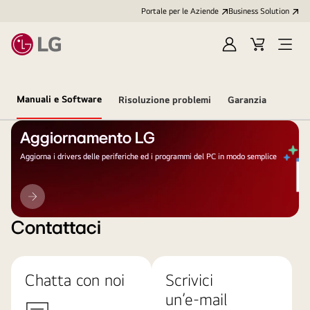
Portale per le Aziende
Business Solution
Accedi
Cart
Open
/
Menu
Registrati
Manuali e Software
Risoluzione problemi
Garanzia
Aggiornamento LG
Aggiorna i drivers delle periferiche ed i programmi del PC in modo semplice
Aggiornamento
LG
Contattaci
Chatta con noi
Scrivici
un’e-mail