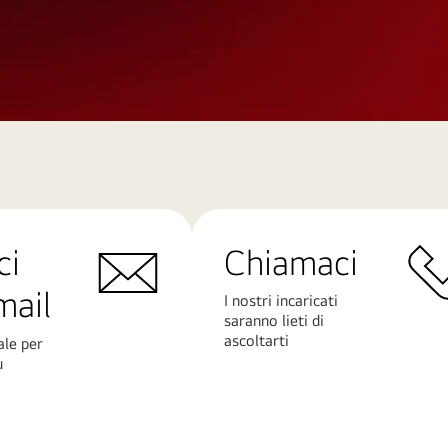
ci
Chiamaci
mail
I nostri incaricati
saranno lieti di
ascoltarti
ale per
ù
Scopri