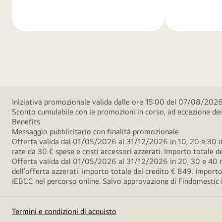
di
di
più
più
Iniziativa promozionale valida dalle ore 15:00 del 07/08/2026 
Sconto cumulabile con le promozioni in corso, ad eccezione d
Benefits
Messaggio pubblicitario con finalità promozionale
Offerta valida dal 01/05/2026 al 31/12/2026 in 10, 20 e 30 m
rate da 30 € spese e costi accessori azzerati. Importo totale
Offerta valida dal 01/05/2026 al 31/12/2026 in 20, 30 e 40 m
dell’offerta azzerati. Importo totale del credito € 849. Impo
IEBCC nel percorso online. Salvo approvazione di Findomestic Ban
Termini e condizioni di acquisto