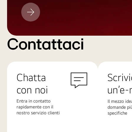
Aggiornamento
LG
Contattaci
Chatta
Scrivi
con noi
un’e-
Entra in contatto
Il mezzo ide
rapidamente con il
domande pi
nostro servizio clienti
specifiche
Scopri
Scopri