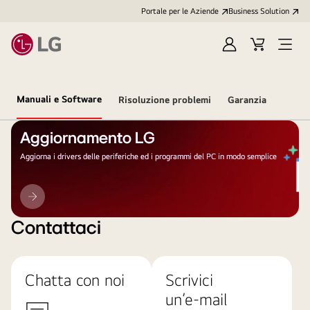
Portale per le Aziende
Business Solution
Accedi
Cart
Open
/
Menu
Registrati
Manuali e Software
Risoluzione problemi
Garanzia
Aggiornamento LG
Aggiorna i drivers delle periferiche ed i programmi del PC in modo semplice
Aggiornamento
LG
Contattaci
Chatta con noi
Scrivici
un’e-mail