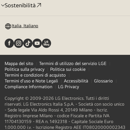
Sostenibilità
Attivazione
menu
Italia, Italiano
Mappa del sito
Termini di utilizzo del servizio LGE
Politica sulla privacy
Politica sui cookie
Termini e condizioni di acquisto
Termini d'uso e Note Legali
Accessibilità
Glossario
Compliance Information
LG Privacy
Copyright © 2009-2026 LG Electronics. Tutti i diritti
riservati. LG Electronics Italia S.p.A. - Società con socio unico
- Sede legale Via Aldo Rossi 4, 20149 Milano - Iscriz.
Registro Imprese Milano - codice Fiscale e Partita IVA
11704130159 - REA n. 1492318 - Capitale Sociale Euro
1.000.000 i.v. - Iscrizione Registro AEE IT08020000002343​