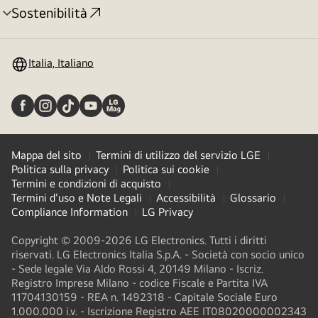
Sostenibilità
Attivazione
menu
Italia, Italiano
Mappa del sito
Termini di utilizzo del servizio LGE
Politica sulla privacy
Politica sui cookie
Termini e condizioni di acquisto
Termini d'uso e Note Legali
Accessibilità
Glossario
Compliance Information
LG Privacy
Copyright © 2009-2026 LG Electronics. Tutti i diritti
riservati. LG Electronics Italia S.p.A. - Società con socio unico
- Sede legale Via Aldo Rossi 4, 20149 Milano - Iscriz.
Registro Imprese Milano - codice Fiscale e Partita IVA
11704130159 - REA n. 1492318 - Capitale Sociale Euro
1.000.000 i.v. - Iscrizione Registro AEE IT08020000002343​