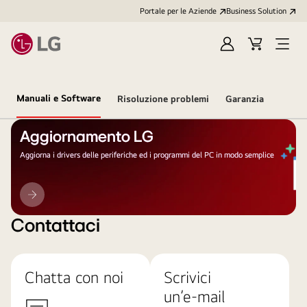
Portale per le Aziende
Business Solution
Accedi
Cart
Open
/
Menu
Registrati
Manuali e Software
Risoluzione problemi
Garanzia
Aggiornamento LG
Aggiorna i drivers delle periferiche ed i programmi del PC in modo semplice
Aggiornamento
LG
Contattaci
Chatta con noi
Scrivici
un’e-mail