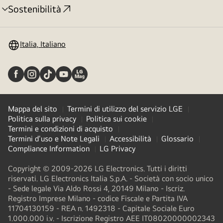
Sostenibilità
Attivazione
menu
Italia, Italiano
Mappa del sito
Termini di utilizzo del servizio LGE
Politica sulla privacy
Politica sui cookie
Termini e condizioni di acquisto
Termini d'uso e Note Legali
Accessibilità
Glossario
Compliance Information
LG Privacy
Copyright © 2009-2026 LG Electronics. Tutti i diritti
riservati. LG Electronics Italia S.p.A. - Società con socio unico
- Sede legale Via Aldo Rossi 4, 20149 Milano - Iscriz.
Registro Imprese Milano - codice Fiscale e Partita IVA
11704130159 - REA n. 1492318 - Capitale Sociale Euro
1.000.000 i.v. - Iscrizione Registro AEE IT08020000002343​