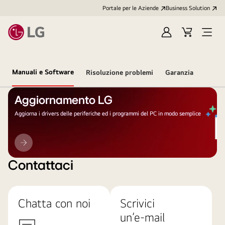
Portale per le Aziende
Business Solution
Accedi
Cart
Open
/
Menu
Registrati
Manuali e Software
Risoluzione problemi
Garanzia
Aggiornamento LG
Aggiorna i drivers delle periferiche ed i programmi del PC in modo semplice
Aggiornamento
LG
Contattaci
Chatta con noi
Scrivici
un’e-mail