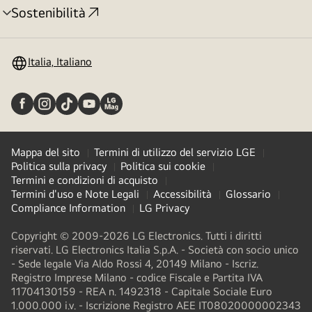
Sostenibilità
Attivazione
menu
Italia, Italiano
Mappa del sito
Termini di utilizzo del servizio LGE
Politica sulla privacy
Politica sui cookie
Termini e condizioni di acquisto
Termini d'uso e Note Legali
Accessibilità
Glossario
Compliance Information
LG Privacy
Copyright © 2009-2026 LG Electronics. Tutti i diritti
riservati. LG Electronics Italia S.p.A. - Società con socio unico
- Sede legale Via Aldo Rossi 4, 20149 Milano - Iscriz.
Registro Imprese Milano - codice Fiscale e Partita IVA
11704130159 - REA n. 1492318 - Capitale Sociale Euro
1.000.000 i.v. - Iscrizione Registro AEE IT08020000002343​