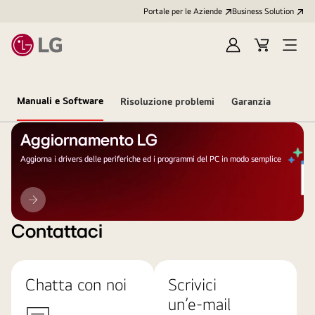
Portale per le Aziende
Business Solution
Accedi
Cart
Open
/
Menu
Registrati
Manuali e Software
Risoluzione problemi
Garanzia
Aggiornamento LG
Aggiorna i drivers delle periferiche ed i programmi del PC in modo semplice
Aggiornamento
LG
Contattaci
Chatta con noi
Scrivici
un’e-mail