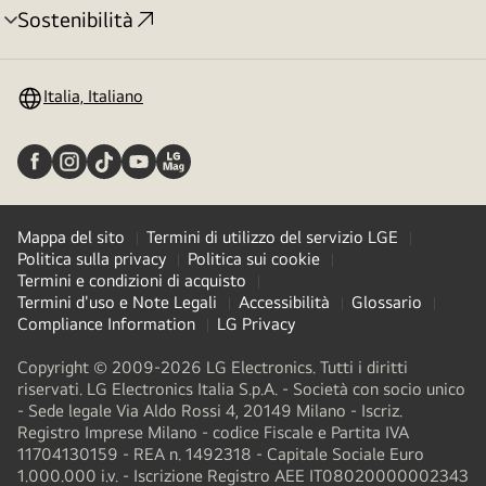
Sostenibilità
Attivazione
menu
Italia, Italiano
Mappa del sito
Termini di utilizzo del servizio LGE
Politica sulla privacy
Politica sui cookie
Termini e condizioni di acquisto
Termini d'uso e Note Legali
Accessibilità
Glossario
Compliance Information
LG Privacy
Copyright © 2009-2026 LG Electronics. Tutti i diritti
riservati. LG Electronics Italia S.p.A. - Società con socio unico
- Sede legale Via Aldo Rossi 4, 20149 Milano - Iscriz.
Registro Imprese Milano - codice Fiscale e Partita IVA
11704130159 - REA n. 1492318 - Capitale Sociale Euro
1.000.000 i.v. - Iscrizione Registro AEE IT08020000002343​