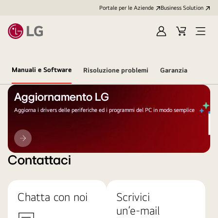
Portale per le Aziende
Business Solution
Accedi
Cart
Open
/
Menu
Registrati
Manuali e Software
Risoluzione problemi
Garanzia
Aggiornamento LG
Aggiorna i drivers delle periferiche ed i programmi del PC in modo semplice
Aggiornamento
LG
Contattaci
Chatta con noi
Scrivici
un’e-mail