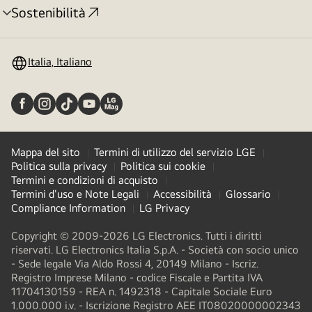
Sostenibilità
Attivazione
menu
Italia, Italiano
Mappa del sito
Termini di utilizzo del servizio LGE
Politica sulla privacy
Politica sui cookie
Termini e condizioni di acquisto
Termini d'uso e Note Legali
Accessibilità
Glossario
Compliance Information
LG Privacy
Copyright © 2009-2026 LG Electronics. Tutti i diritti
riservati. LG Electronics Italia S.p.A. - Società con socio unico
- Sede legale Via Aldo Rossi 4, 20149 Milano - Iscriz.
Registro Imprese Milano - codice Fiscale e Partita IVA
11704130159 - REA n. 1492318 - Capitale Sociale Euro
1.000.000 i.v. - Iscrizione Registro AEE IT08020000002343​