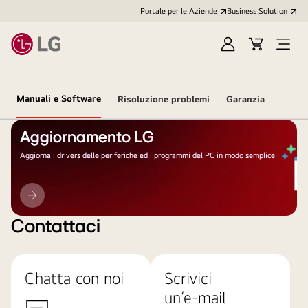
Portale per le Aziende
Business Solution
Accedi
Cart
Open
/
Menu
Registrati
Manuali e Software
Risoluzione problemi
Garanzia
Aggiornamento LG
Aggiorna i drivers delle periferiche ed i programmi del PC in modo semplice
Aggiornamento
LG
Contattaci
Chatta con noi
Scrivici
un’e-mail