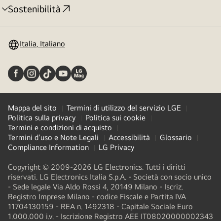
Sostenibilità
Attivazione
menu
Italia, Italiano
Mappa del sito
Termini di utilizzo del servizio LGE
Politica sulla privacy
Politica sui cookie
Termini e condizioni di acquisto
Termini d'uso e Note Legali
Accessibilità
Glossario
Compliance Information
LG Privacy
Copyright © 2009-2026 LG Electronics. Tutti i diritti
riservati. LG Electronics Italia S.p.A. - Società con socio unico
- Sede legale Via Aldo Rossi 4, 20149 Milano - Iscriz.
Registro Imprese Milano - codice Fiscale e Partita IVA
11704130159 - REA n. 1492318 - Capitale Sociale Euro
1.000.000 i.v. - Iscrizione Registro AEE IT08020000002343​