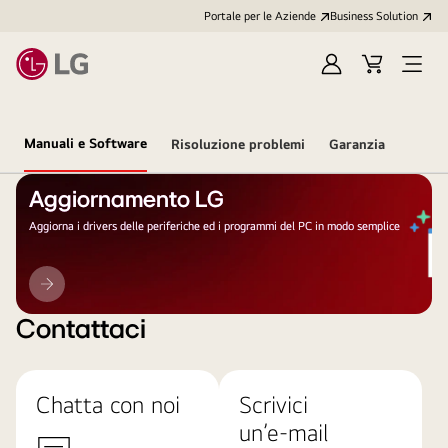
Portale per le Aziende
Business Solution
Accedi
Cart
Open
/
Menu
Registrati
Manuali e Software
Risoluzione problemi
Garanzia
Aggiornamento LG
Aggiorna i drivers delle periferiche ed i programmi del PC in modo semplice
Aggiornamento
LG
Contattaci
Chatta con noi
Scrivici
un’e-mail