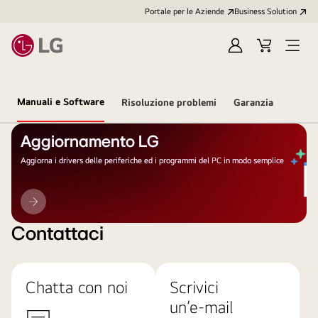
Portale per le Aziende
Business Solution
Accedi
Cart
Open
/
Menu
Registrati
Manuali e Software
Risoluzione problemi
Garanzia
Aggiornamento LG
Aggiorna i drivers delle periferiche ed i programmi del PC in modo semplice
Aggiornamento
LG
Contattaci
Chatta con noi
Scrivici
un’e-mail