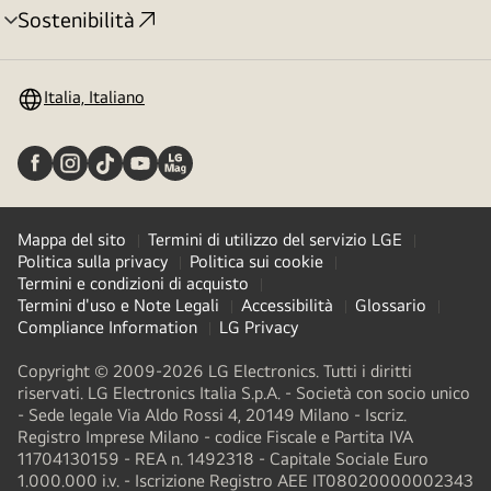
Sostenibilità
Attivazione
menu
Italia, Italiano
Mappa del sito
Termini di utilizzo del servizio LGE
Politica sulla privacy
Politica sui cookie
Termini e condizioni di acquisto
Termini d'uso e Note Legali
Accessibilità
Glossario
Compliance Information
LG Privacy
Copyright © 2009-2026 LG Electronics. Tutti i diritti
riservati. LG Electronics Italia S.p.A. - Società con socio unico
- Sede legale Via Aldo Rossi 4, 20149 Milano - Iscriz.
Registro Imprese Milano - codice Fiscale e Partita IVA
11704130159 - REA n. 1492318 - Capitale Sociale Euro
1.000.000 i.v. - Iscrizione Registro AEE IT08020000002343​