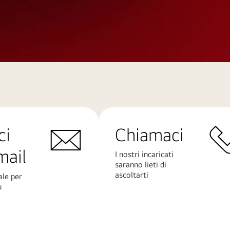
ci
Chiamaci
mail
I nostri incaricati
saranno lieti di
ascoltarti
ale per
ù
Scopri