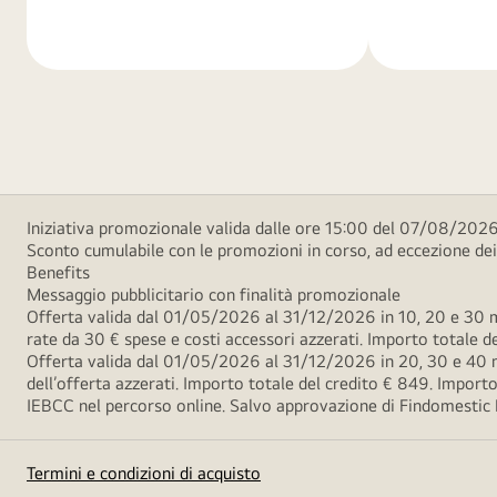
di
di
più
più
Iniziativa promozionale valida dalle ore 15:00 del 07/08/2026 
Sconto cumulabile con le promozioni in corso, ad eccezione d
Benefits
Messaggio pubblicitario con finalità promozionale
Offerta valida dal 01/05/2026 al 31/12/2026 in 10, 20 e 30 m
rate da 30 € spese e costi accessori azzerati. Importo totale
Offerta valida dal 01/05/2026 al 31/12/2026 in 20, 30 e 40 m
dell’offerta azzerati. Importo totale del credito € 849. Impo
IEBCC nel percorso online. Salvo approvazione di Findomestic Ban
Termini e condizioni di acquisto