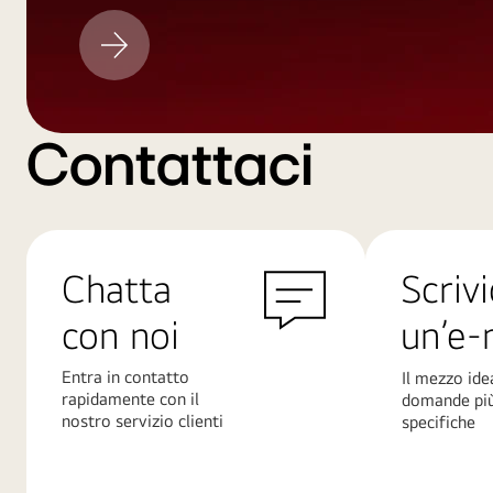
Aggiornamento
LG
Contattaci
Chatta
Scrivi
con noi
un’e-
Entra in contatto
Il mezzo ide
rapidamente con il
domande pi
nostro servizio clienti
specifiche
Scopri
Scopri