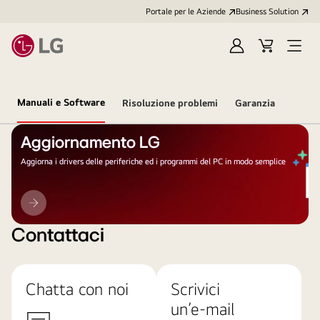
Portale per le Aziende
Business Solution
Accedi
Cart
Open
/
Menu
Registrati
Manuali e Software
Risoluzione problemi
Garanzia
Aggiornamento LG
Aggiorna i drivers delle periferiche ed i programmi del PC in modo semplice
Aggiornamento
LG
Contattaci
Chatta con noi
Scrivici
un’e-mail