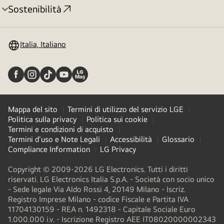
Sostenibilità
Attivazione
menu
Italia, Italiano
Mappa del sito
Termini di utilizzo del servizio LGE
Politica sulla privacy
Politica sui cookie
Termini e condizioni di acquisto
Termini d'uso e Note Legali
Accessibilità
Glossario
Compliance Information
LG Privacy
Copyright © 2009-2026 LG Electronics. Tutti i diritti
riservati. LG Electronics Italia S.p.A. - Società con socio unico
- Sede legale Via Aldo Rossi 4, 20149 Milano - Iscriz.
Registro Imprese Milano - codice Fiscale e Partita IVA
11704130159 - REA n. 1492318 - Capitale Sociale Euro
1.000.000 i.v. - Iscrizione Registro AEE IT08020000002343​