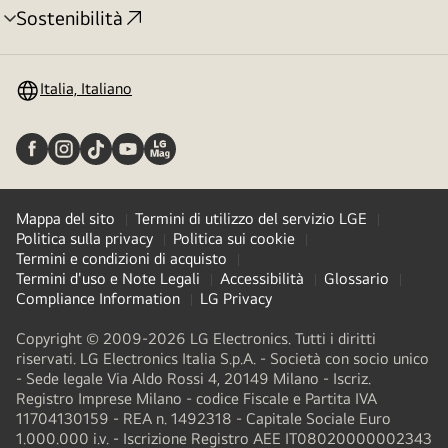
Sostenibilità
Attivazione
menu
Italia, Italiano
Mappa del sito
Termini di utilizzo del servizio LGE
Politica sulla privacy
Politica sui cookie
Termini e condizioni di acquisto
Termini d'uso e Note Legali
Accessibilità
Glossario
Compliance Information
LG Privacy
Copyright © 2009-2026 LG Electronics. Tutti i diritti
riservati. LG Electronics Italia S.p.A. - Società con socio unico
- Sede legale Via Aldo Rossi 4, 20149 Milano - Iscriz.
Registro Imprese Milano - codice Fiscale e Partita IVA
11704130159 - REA n. 1492318 - Capitale Sociale Euro
1.000.000 i.v. - Iscrizione Registro AEE IT08020000002343​