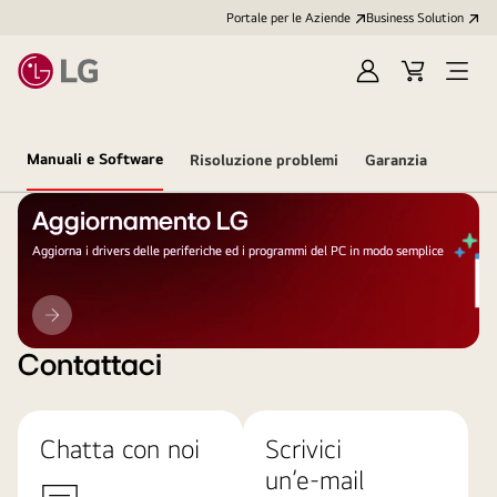
Portale per le Aziende
Business Solution
Accedi
Cart
Open
/
Menu
Registrati
Manuali e Software
Risoluzione problemi
Garanzia
Aggiornamento LG
Aggiorna i drivers delle periferiche ed i programmi del PC in modo semplice
Aggiornamento
LG
Contattaci
Chatta con noi
Scrivici
un’e-mail