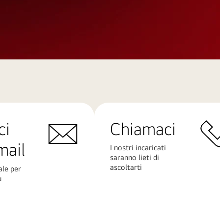
ci
Chiamaci
mail
I nostri incaricati
saranno lieti di
ascoltarti
ale per
ù
Scopri