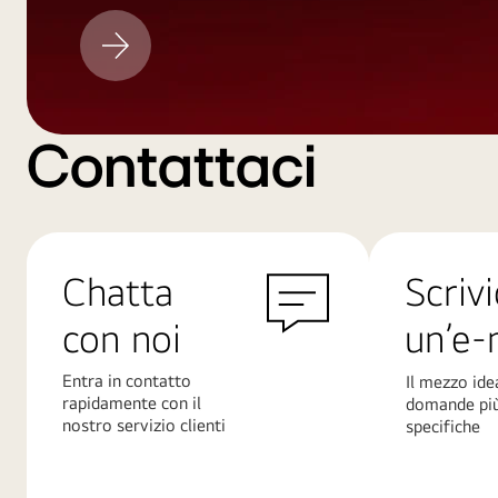
Aggiornamento
LG
Contattaci
Chatta
Scrivi
con noi
un’e-
Entra in contatto
Il mezzo ide
rapidamente con il
domande pi
nostro servizio clienti
specifiche
Scopri
Scopri