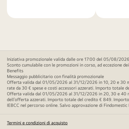
di
di
più
più
Iniziativa promozionale valida dalle ore 17:00 del 05/08/2026
Sconto cumulabile con le promozioni in corso, ad eccezione d
Benefits
Messaggio pubblicitario con finalità promozionale
Offerta valida dal 01/05/2026 al 31/12/2026 in 10, 20 e 30 m
rate da 30 € spese e costi accessori azzerati. Importo totale
Offerta valida dal 01/05/2026 al 31/12/2026 in 20, 30 e 40 m
dell’offerta azzerati. Importo totale del credito € 849. Impo
IEBCC nel percorso online. Salvo approvazione di Findomestic Ban
Termini e condizioni di acquisto