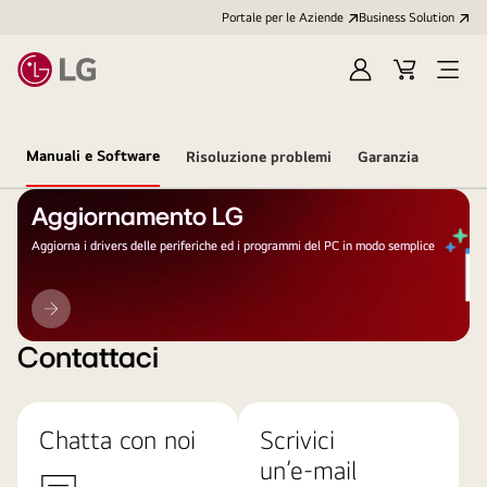
Portale per le Aziende
Business Solution
Accedi
Cart
Open
/
Menu
Registrati
Manuali e Software
Risoluzione problemi
Garanzia
Aggiornamento LG
Aggiorna i drivers delle periferiche ed i programmi del PC in modo semplice
Aggiornamento
LG
Contattaci
Chatta con noi
Scrivici
un’e-mail