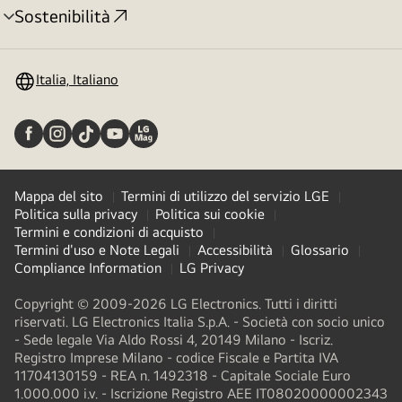
Sostenibilità
Attivazione
menu
Italia, Italiano
Mappa del sito
Termini di utilizzo del servizio LGE
Politica sulla privacy
Politica sui cookie
Termini e condizioni di acquisto
Termini d'uso e Note Legali
Accessibilità
Glossario
Compliance Information
LG Privacy
Copyright © 2009-2026 LG Electronics. Tutti i diritti
riservati. LG Electronics Italia S.p.A. - Società con socio unico
- Sede legale Via Aldo Rossi 4, 20149 Milano - Iscriz.
Registro Imprese Milano - codice Fiscale e Partita IVA
11704130159 - REA n. 1492318 - Capitale Sociale Euro
1.000.000 i.v. - Iscrizione Registro AEE IT08020000002343​