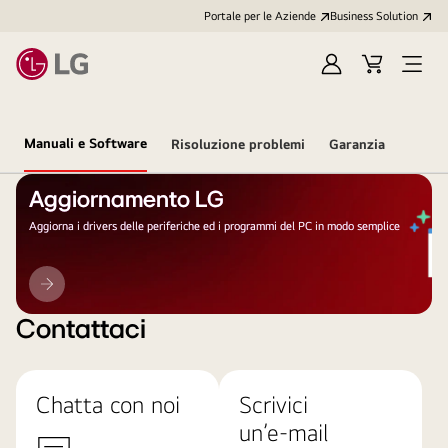
Portale per le Aziende
Business Solution
Accedi
Cart
Open
/
Menu
Registrati
Manuali e Software
Risoluzione problemi
Garanzia
Aggiornamento LG
Aggiorna i drivers delle periferiche ed i programmi del PC in modo semplice
Aggiornamento
LG
Contattaci
Chatta con noi
Scrivici
un’e-mail