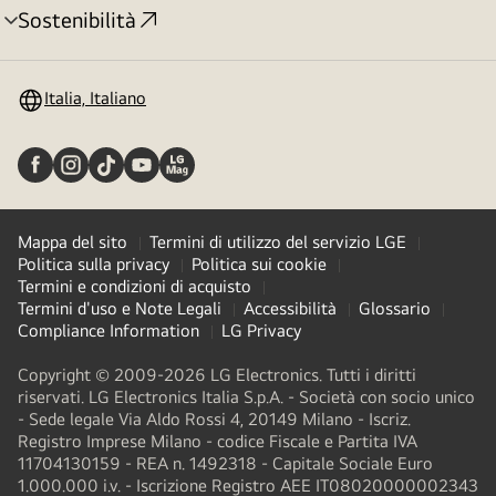
Sostenibilità
Attivazione
menu
Italia, Italiano
Mappa del sito
Termini di utilizzo del servizio LGE
Politica sulla privacy
Politica sui cookie
Termini e condizioni di acquisto
Termini d'uso e Note Legali
Accessibilità
Glossario
Compliance Information
LG Privacy
Copyright © 2009-2026 LG Electronics. Tutti i diritti
riservati. LG Electronics Italia S.p.A. - Società con socio unico
- Sede legale Via Aldo Rossi 4, 20149 Milano - Iscriz.
Registro Imprese Milano - codice Fiscale e Partita IVA
11704130159 - REA n. 1492318 - Capitale Sociale Euro
1.000.000 i.v. - Iscrizione Registro AEE IT08020000002343​