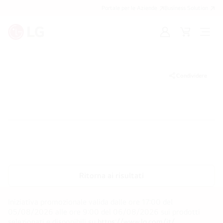
Portale per le Aziende
Business Solution
Accedi
Cart
Open
/
Menu
Registrati
Condividere
Ritorna ai risultati
Iniziativa promozionale valida dalle ore 17:00 del
05/08/2026 alle ore 9:00 del 06/08/2026 sui prodotti
selezionati e disponibili su
https://www.lg.com/it/
.