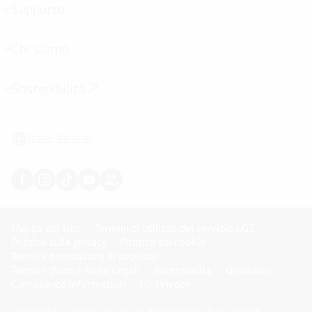
Supporto
Attivazione
menu
Chi siamo
Attivazione
menu
Sostenibilità
Attivazione
menu
Italia, Italiano
Mappa del sito
Termini di utilizzo del servizio LGE
Politica sulla privacy
Politica sui cookie
Termini e condizioni di acquisto
Termini d'uso e Note Legali
Accessibilità
Glossario
Compliance Information
LG Privacy
Copyright © 2009-2026 LG Electronics. Tutti i diritti