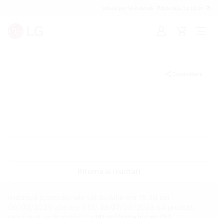
Portale per le Aziende
Business Solution
Accedi
Cart
Open
/
Menu
Registrati
Condividere
Ritorna ai risultati
Iniziativa promozionale valida dalle ore 18:30 del
06/08/2026 alle ore 9:00 del 07/08/2026 sui prodotti
selezionati e disponibili su
https://www.lg.com/it/
.