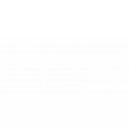
alle ore 23:59 del 10/08/2026 sui prodotti selezionati e disponib
ei prodotti della promozione
https://www.lg.com/it/offerte/tv/
. S
esi come da esempio rappresentativo: Prezzo del bene € 900, TAN 
 del credito e dovuto dal Consumatore: € 900,00
esi come da esempio rappresentativo: Prezzo del bene € 849, Tan 
rto totale dovuto dal Consumatore € 957,60.
ca S.p.A. per cui LG Electronics Italia S.p.A. opera quale intermedi