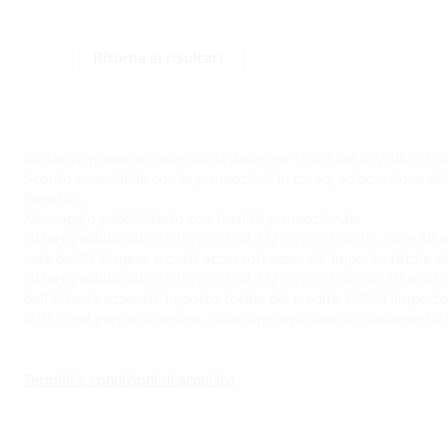
Ritorna ai risultati
Iniziativa promozionale valida dalle ore 15:00 del 07/08/2026 
Sconto cumulabile con le promozioni in corso, ad eccezione d
Benefits
Messaggio pubblicitario con finalità promozionale
Offerta valida dal 01/05/2026 al 31/12/2026 in 10, 20 e 30 m
rate da 30 € spese e costi accessori azzerati. Importo totale
Offerta valida dal 01/05/2026 al 31/12/2026 in 20, 30 e 40 m
dell’offerta azzerati. Importo totale del credito € 849. Impo
IEBCC nel percorso online. Salvo approvazione di Findomestic Ban
Termini e condizioni di acquisto