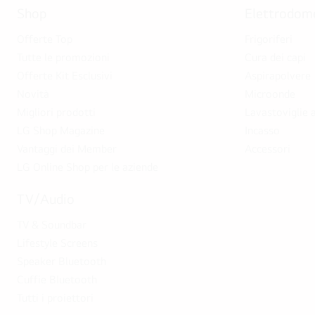
Shop
Elettrodome
Offerte Top
Frigoriferi
Tutte le promozioni
Cura dei capi
Offerte Kit Esclusivi
Aspirapolvere
Novità
Microonde
Migliori prodotti
Lavastoviglie a
LG Shop Magazine
Incasso
Vantaggi dei Member
Accessori
LG Online Shop per le aziende
TV/Audio
TV & Soundbar
Lifestyle Screens
Speaker Bluetooth
Cuffie Bluetooth
Tutti i proiettori