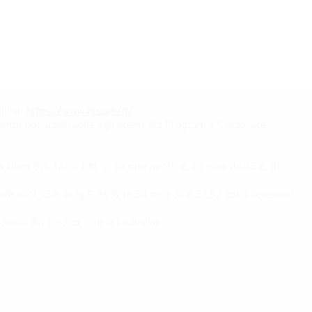
ili su
https://www.lg.com/it/
.
conto non applicabile agli utenti Vip Program e Corporate
fisso 0%, TAEG 0%, in 10 rate da 90 €, 20 rate da 45 €, 30
fisso 9,53% Taeg 9,96%, in 30 rate da € 31,92 costi accessori
ario del credito, non in esclusiva.