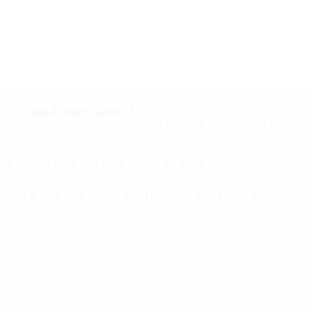
ili su
https://www.lg.com/it/
.
conto non applicabile agli utenti Vip Program e Corporate
fisso 0%, TAEG 0%, in 10 rate da 90 €, 20 rate da 45 €, 30
fisso 9,53% Taeg 9,96%, in 30 rate da € 31,92 costi accessori
ario del credito, non in esclusiva.