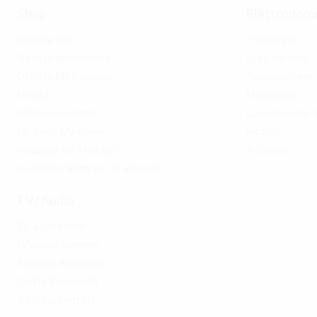
Shop
Elettrodome
Offerte Top
Frigoriferi
Tutte le promozioni
Cura dei capi
Offerte Kit Esclusivi
Aspirapolvere
Novità
Microonde
Migliori prodotti
Lavastoviglie a
LG Shop Magazine
Incasso
Vantaggi dei Member
Accessori
LG Online Shop per le aziende
TV/Audio
TV & Soundbar
Lifestyle Screens
Speaker Bluetooth
Cuffie Bluetooth
Tutti i proiettori