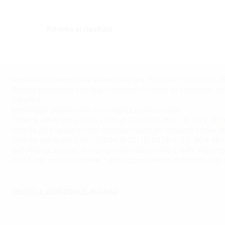
Ritorna ai risultati
Iniziativa promozionale valida dalle ore 15:00 del 07/08/2026 
Sconto cumulabile con le promozioni in corso, ad eccezione d
Benefits
Messaggio pubblicitario con finalità promozionale
Offerta valida dal 01/05/2026 al 31/12/2026 in 10, 20 e 30 m
rate da 30 € spese e costi accessori azzerati. Importo totale
Offerta valida dal 01/05/2026 al 31/12/2026 in 20, 30 e 40 m
dell’offerta azzerati. Importo totale del credito € 849. Impo
IEBCC nel percorso online. Salvo approvazione di Findomestic Ban
Termini e condizioni di acquisto