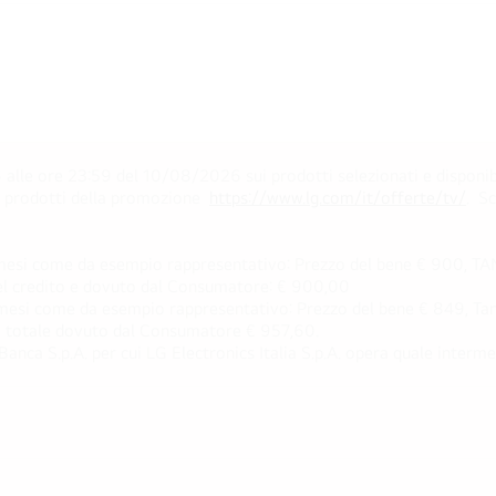
alle ore 23:59 del 10/08/2026 sui prodotti selezionati e disponib
ei prodotti della promozione
https://www.lg.com/it/offerte/tv/
. S
esi come da esempio rappresentativo: Prezzo del bene € 900, TAN 
 del credito e dovuto dal Consumatore: € 900,00
esi come da esempio rappresentativo: Prezzo del bene € 849, Tan 
rto totale dovuto dal Consumatore € 957,60.
ca S.p.A. per cui LG Electronics Italia S.p.A. opera quale intermedi