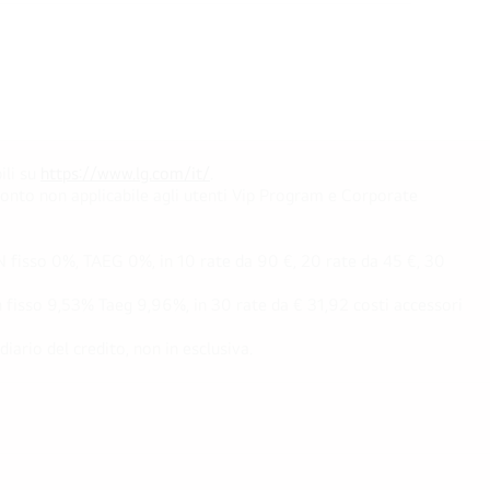
ili su
https://www.lg.com/it/
.
conto non applicabile agli utenti Vip Program e Corporate
fisso 0%, TAEG 0%, in 10 rate da 90 €, 20 rate da 45 €, 30
fisso 9,53% Taeg 9,96%, in 30 rate da € 31,92 costi accessori
ario del credito, non in esclusiva.