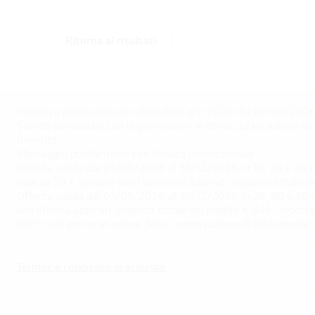
Ritorna ai risultati
Iniziativa promozionale valida dalle ore 15:00 del 07/08/2026 
Sconto cumulabile con le promozioni in corso, ad eccezione d
Benefits
Messaggio pubblicitario con finalità promozionale
Offerta valida dal 01/05/2026 al 31/12/2026 in 10, 20 e 30 m
rate da 30 € spese e costi accessori azzerati. Importo totale
Offerta valida dal 01/05/2026 al 31/12/2026 in 20, 30 e 40 m
dell’offerta azzerati. Importo totale del credito € 849. Impo
IEBCC nel percorso online. Salvo approvazione di Findomestic Ban
Termini e condizioni di acquisto