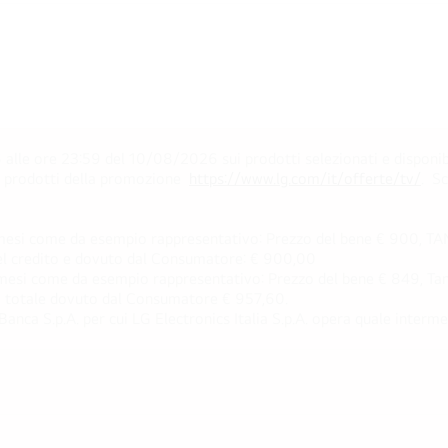
alle ore 23:59 del 10/08/2026 sui prodotti selezionati e disponib
ei prodotti della promozione
https://www.lg.com/it/offerte/tv/
. S
esi come da esempio rappresentativo: Prezzo del bene € 900, TAN 
 del credito e dovuto dal Consumatore: € 900,00
esi come da esempio rappresentativo: Prezzo del bene € 849, Tan 
rto totale dovuto dal Consumatore € 957,60.
ca S.p.A. per cui LG Electronics Italia S.p.A. opera quale intermedi