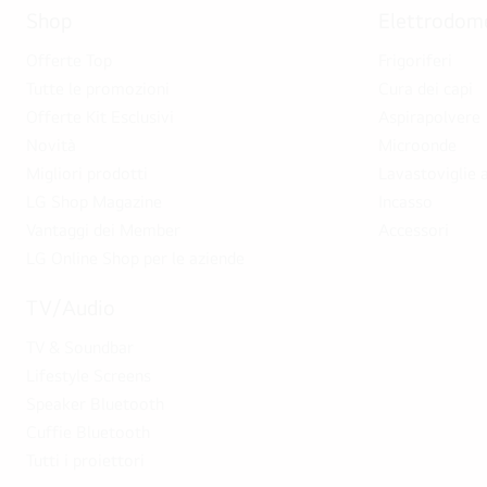
Shop
Elettrodome
Offerte Top
Frigoriferi
Tutte le promozioni
Cura dei capi
Offerte Kit Esclusivi
Aspirapolvere
Novità
Microonde
Migliori prodotti
Lavastoviglie a
LG Shop Magazine
Incasso
Vantaggi dei Member
Accessori
LG Online Shop per le aziende
TV/Audio
TV & Soundbar
Lifestyle Screens
Speaker Bluetooth
Cuffie Bluetooth
Tutti i proiettori