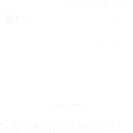
Portale per le Aziende
Business Solution
Accedi
Cart
Open
/
Menu
Registrati
Condividere
Ritorna ai risultati
Iniziativa promozionale valida dalle ore 15:00 del
07/08/2026 alle ore 23:59 del 10/08/2026 sui prodotti
selezionati e disponibili su
https://www.lg.com/it/
.