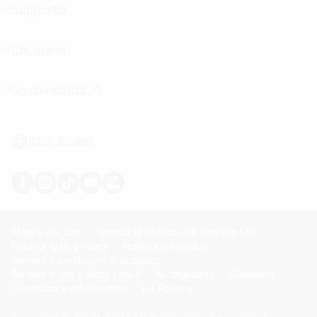
Supporto
Attivazione
menu
Chi siamo
Attivazione
menu
Sostenibilità
Attivazione
menu
Italia, Italiano
Mappa del sito
Termini di utilizzo del servizio LGE
Politica sulla privacy
Politica sui cookie
Termini e condizioni di acquisto
Termini d'uso e Note Legali
Accessibilità
Glossario
Compliance Information
LG Privacy
Copyright © 2009-2026 LG Electronics. Tutti i diritti