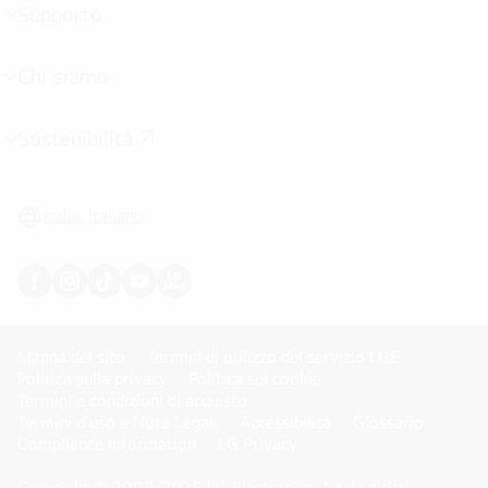
Supporto
Attivazione
menu
Chi siamo
Attivazione
menu
Sostenibilità
Attivazione
menu
Italia, Italiano
Mappa del sito
Termini di utilizzo del servizio LGE
Politica sulla privacy
Politica sui cookie
Termini e condizioni di acquisto
Termini d'uso e Note Legali
Accessibilità
Glossario
Compliance Information
LG Privacy
Copyright © 2009-2026 LG Electronics. Tutti i diritti