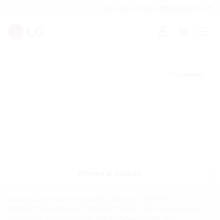
Portale per le Aziende
Business Solution
Accedi
Cart
Open
/
Menu
Registrati
Condividere
Ritorna ai risultati
Iniziativa promozionale valida dalle ore 15:00 del
07/08/2026 alle ore 23:59 del 10/08/2026 sui prodotti
selezionati e disponibili su
https://www.lg.com/it/
.