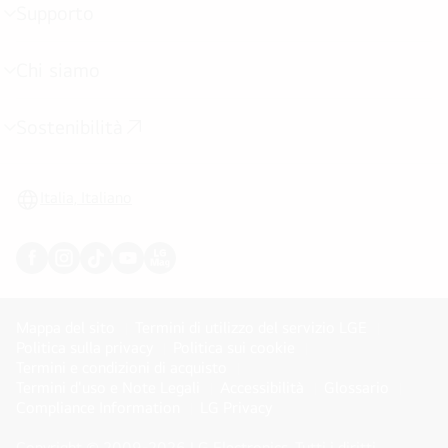
Supporto
Attivazione
menu
Chi siamo
Attivazione
menu
Sostenibilità
Attivazione
menu
Italia, Italiano
Mappa del sito
Termini di utilizzo del servizio LGE
Politica sulla privacy
Politica sui cookie
Termini e condizioni di acquisto
Termini d'uso e Note Legali
Accessibilità
Glossario
Compliance Information
LG Privacy
Copyright © 2009-2026 LG Electronics. Tutti i diritti