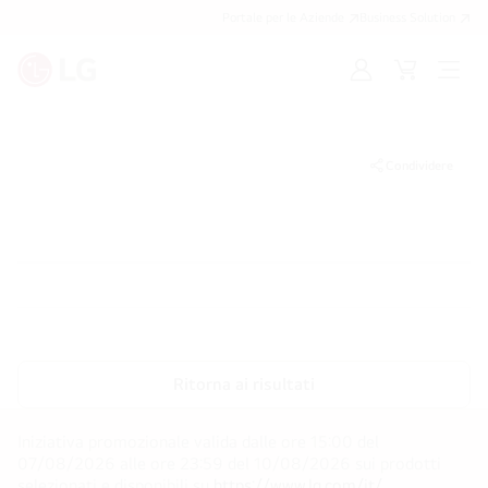
Portale per le Aziende
Business Solution
Accedi
Cart
Open
/
Menu
Registrati
Condividere
Ritorna ai risultati
Iniziativa promozionale valida dalle ore 15:00 del
07/08/2026 alle ore 23:59 del 10/08/2026 sui prodotti
selezionati e disponibili su
https://www.lg.com/it/
.