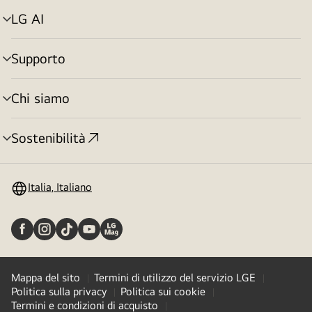
LG AI
Attivazione
menu
Supporto
Attivazione
menu
Chi siamo
Attivazione
menu
Sostenibilità
Attivazione
menu
Italia, Italiano
Mappa del sito
Termini di utilizzo del servizio LGE
Politica sulla privacy
Politica sui cookie
Termini e condizioni di acquisto