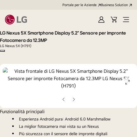
Portale per le Aziende
Business Solution
Accedi
Cart
Open
/
Menu
LG Nexus 5X Smartphone Display 5.2" Sensore per impronte
Registrati
Fotocamera da 12.3MP
LG Nexus 5X (H791)
Copy model name
ope
gall
pop
Slide
Slide
precedente
successiva
Funzionalità principali
Esperienza Android pura: Android 6.0 Marshmallow
La miglior fotocamera mai vista su un Nexus
Più sicurezza con il sensore delle impronte digitali