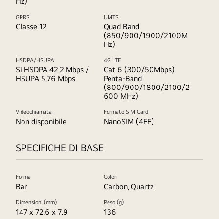
Hz)
GPRS
UMTS
Classe 12
Quad Band
(850/900/1900/2100M
Hz)
HSDPA/HSUPA
4G LTE
Sì HSDPA 42.2 Mbps /
Cat 6 (300/50Mbps)
HSUPA 5.76 Mbps
Penta-Band
(800/900/1800/2100/2
600 MHz)
Videochiamata
Formato SIM Card
Non disponibile
NanoSIM (4FF)
SPECIFICHE DI BASE
Forma
Colori
Bar
Carbon, Quartz
Dimensioni (mm)
Peso (g)
147 x 72.6 x 7.9
136