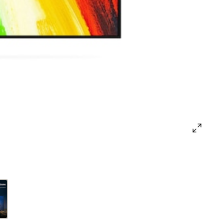
open
gallery
popup