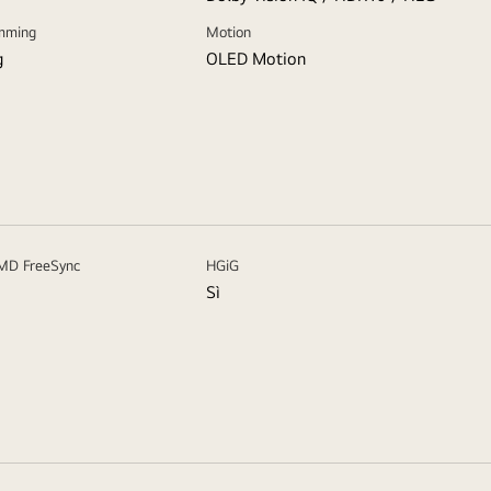
imming
Motion
g
OLED Motion
AMD FreeSync
HGiG
Sì