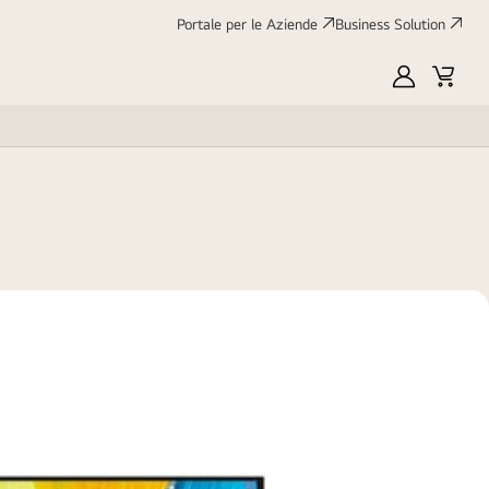
Portale per le Aziende
Business Solution
Scheda tecnica
Classe
energetica
My
Cart
:
UE
LG