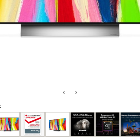
Slide
Slide
precedente
successiva
Slide
precedente