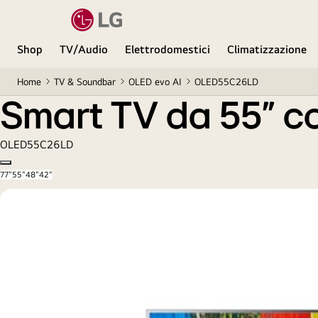
Smart TV da 55" con Dolby Vision LG
Shop
TV/Audio
Elettrodomestici
Climatizzazione
Home
TV & Soundbar
OLED evo AI
OLED55C26LD
Smart TV da 55" c
OLED55C26LD
Copy model name
77"
55"
48"
42"