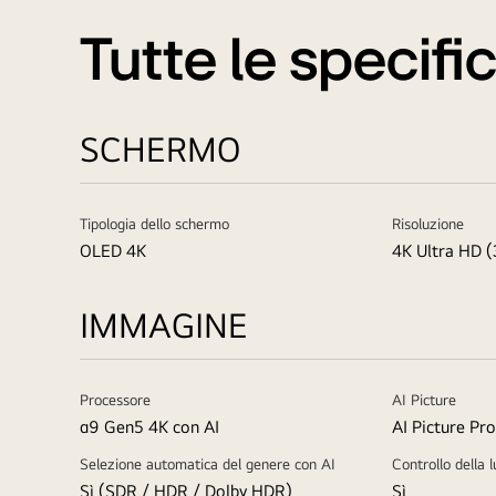
Tutte le specifi
SCHERMO
Tipologia dello schermo
Risoluzione
OLED 4K
4K Ultra HD (
IMMAGINE
Processore
AI Picture
α9 Gen5 4K con AI
AI Picture Pro
Selezione automatica del genere con AI
Controllo della 
Sì (SDR / HDR / Dolby HDR)
Sì