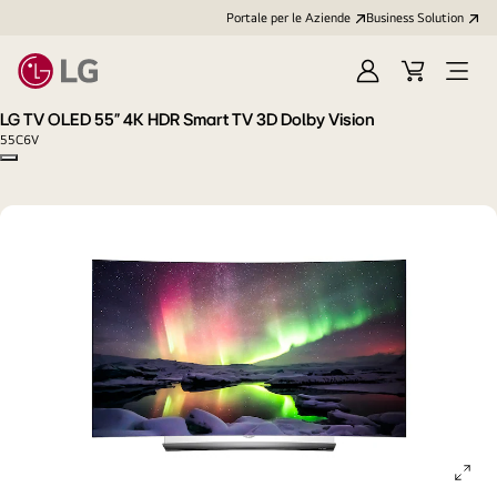
Portale per le Aziende
Business Solution
Accedi
Cart
Open
/
Menu
LG TV OLED 55" 4K HDR Smart TV 3D Dolby Vision
Registrati
55C6V
Copy model name
ope