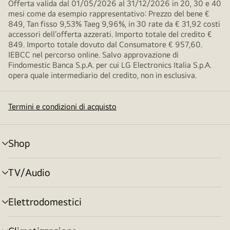
Offerta valida dal 01/05/2026 al 31/12/2026 in 20, 30 e 40
mesi come da esempio rappresentativo: Prezzo del bene €
849, Tan fisso 9,53% Taeg 9,96%, in 30 rate da € 31,92 costi
accessori dell’offerta azzerati. Importo totale del credito €
849. Importo totale dovuto dal Consumatore € 957,60.
IEBCC nel percorso online. Salvo approvazione di
Findomestic Banca S.p.A. per cui LG Electronics Italia S.p.A.
opera quale intermediario del credito, non in esclusiva.
Termini e condizioni di acquisto
Shop
Attivazione
menu
TV/Audio
Attivazione
menu
Elettrodomestici
Attivazione
menu