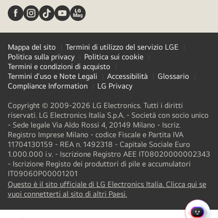
Mappa del sito
Termini di utilizzo del servizio LGE
Politica sulla privacy
Politica sui cookie
Termini e condizioni di acquisto
Termini d'uso e Note Legali
Accessibilità
Glossario
Compliance Information
LG Privacy
Copyright © 2009-2026 LG Electronics. Tutti i diritti
riservati. LG Electronics Italia S.p.A. - Società con socio unico
- Sede legale Via Aldo Rossi 4, 20149 Milano - Iscriz.
Registro Imprese Milano - codice Fiscale e Partita IVA
11704130159 - REA n. 1492318 - Capitale Sociale Euro
1.000.000 i.v. - Iscrizione Registro AEE IT08020000002343​
- Iscrizione Registo dei produttori di pile e accumulatori
IT09060P00001201
Questo è il sito ufficiale di LG Electronics Italia. Clicca qui se
(
opens
vuoi connetterti al sito di altri Paesi.
in
a
MENU