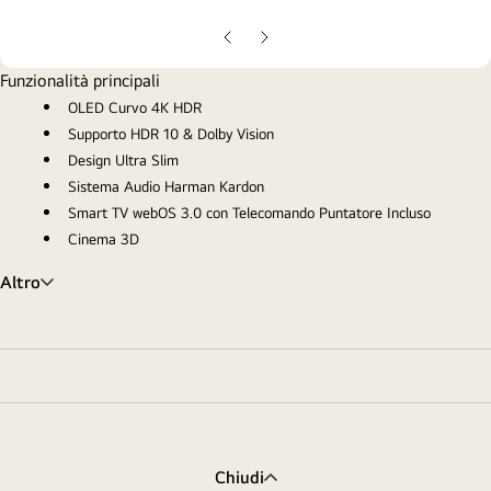
gall
pop
Slide
Slide
precedente
successiva
Funzionalità principali
OLED Curvo 4K HDR
Supporto HDR 10 & Dolby Vision
Design Ultra Slim
Sistema Audio Harman Kardon
Smart TV webOS 3.0 con Telecomando Puntatore Incluso
Cinema 3D
Altro
Chiudi