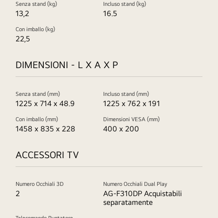
Senza stand (kg)
Incluso stand (kg)
13,2
16.5
Con imballo (kg)
22,5
DIMENSIONI - L X A X P
Senza stand (mm)
Incluso stand (mm)
1225 x 714 x 48.9
1225 x 762 x 191
Con imballo (mm)
Dimensioni VESA (mm)
1458 x 835 x 228
400 x 200
ACCESSORI TV
Numero Occhiali 3D
Numero Occhiali Dual Play
2
AG-F310DP Acquistabili
separatamente
Telecomando Puntatore