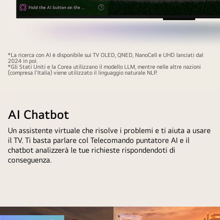
Primo
*La ricerca con AI è disponibile sui TV OLED, QNED, NanoCell e UHD lanciati dal
2024 in poi.
piano
*Gli Stati Uniti e la Corea utilizzano il modello LLM, mentre nelle altre nazioni
(compresa l'Italia) viene utilizzato il linguaggio naturale NLP.
dello
schermo
di
AI Chatbot
un
TV
Un assistente virtuale che risolve i problemi e ti aiuta a usare
LG
il TV. Ti basta parlare col Telecomando puntatore AI e il
QNED
chatbot analizzerà le tue richieste rispondendoti di
che
conseguenza.
mostra
il
funzionamento
della
ricerca