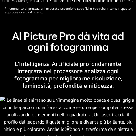
AI.
Il
*Incremento di prestazioni misurate secondo le specifiche tecniche interne rispetto
al processore α7 AI Gen8.
titolo
cita:
Ogni
AI Picture Pro dà vita ad
colore
ridefinito
ogni fotogramma
per
dare
L'Intelligenza Artificiale profondamente
inizio
integrata nel processore analizza ogni
a
fotogramma per migliorarne risoluzione,
nuove
luminosità, profondità e nitidezza.
esperienze.