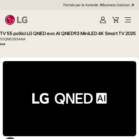
Portale per le Aziende
Business Solution
Accedi
Cart
Open
/
Menu
TV 55 pollici LG QNED evo AI QNED93 MiniLED 4K Smart TV 2025
Registrati
55QNED93A6A
Copy model name