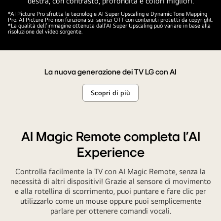
Metti
il
*AI Picture Pro sfrutta le tecnologie AI Super Upscaling e Dynamic Tone Mapping
Pro. AI Picture Pro non funziona sui servizi OTT con contenuti protetti da copyright.
video
*La qualità dell’immagine ottenuta dall'AI Super Upscaling può variare in base alla
risoluzione del video sorgente.
in
pausa.
La nuova generazione dei TV LG con AI
Scopri di più
AI Magic Remote completa l’AI
Experience
Controlla facilmente la TV con AI Magic Remote, senza la
necessità di altri dispositivi! Grazie al sensore di movimento
e alla rotellina di scorrimento, puoi puntare e fare clic per
utilizzarlo come un mouse oppure puoi semplicemente
parlare per ottenere comandi vocali.