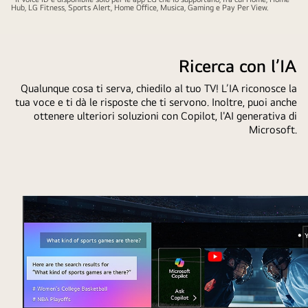
Voice
Hub, LG Fitness, Sports Alert, Home Office, Musica, Gaming e Pay Per View.
in
ID,
pausa.
Ricerca
con
Ricerca con l’IA
l’IA,
Qualunque cosa ti serva, chiedilo al tuo TV! L’IA riconosce la
AI
tua voce e ti dà le risposte che ti servono. Inoltre, puoi anche
Chatbot,
ottenere ulteriori soluzioni con Copilot, l'AI generativa di
AI
Microsoft.
Concierge,
AI
Picture
Wizard,
AI
Sound
Wizard.