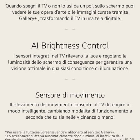
video
video
Quando spegni il TV o non lo usi da un po', sullo schermo puoi
in
vedere le tue opere d’arte o le immagini curate tramite
pausa.
Gallery+ , trasformando il TV in una tela digitale.
Riproduci
Metti
il
il
AI Brightness Control
video
video
I sensori integrati nel TV rilevano la luce e regolano la
in
luminosità dello schermo di conseguenza per garantire una
pausa.
visione ottimale in qualsiasi condizione di illuminazione.
Riproduci
Metti
il
il
Sensore di movimento
video
video
Il rilevamento del movimento consente al TV di reagire in
in
modo intelligente, cambiando modalità di funzionamento a
pausa.
seconda che tu sia nelle vicinanze o meno.
*Per usare la funzione Screensaver devi abbonarti al servizio Gallery+.
*Lo screensaver si attiva automaticamente dopo 3 minuti di inattività della
riproduzione video o del telecomando. Puoi cambiare il tempo di time-out su 10, 20