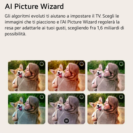
davanti
richiesto
AI Picture Wizard
è
allo
di
troppo
schermo
Gli algoritmi evoluti ti aiutano a impostare il TV. Scegli le
chiedere
scuro.
immagini che ti piacciono e l'AI Picture Wizard regolerà la
di
a
Il
resa per adattarle ai tuoi gusti, scegliendo fra 1,6 miliardi di
un
Microsoft
possibilità.
chatbot
TV
Copilot.
ha
LG.
offerto
Sullo
le
schermo
soluzioni
compare
alla
un
richiesta.
saluto
Anche
personalizzato
l’intera
dall’intelligenza
scena
artificiale
è
LG
divisa
con
in
apposite
due.
Metti
parole