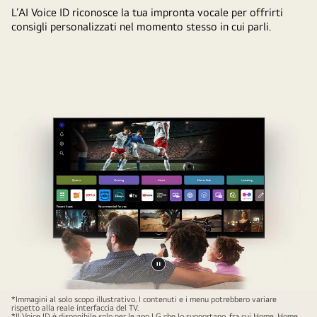
AI
L’AI Voice ID riconosce la tua impronta vocale per offrirti
messo
consigli personalizzati nel momento stesso in cui parli.
in
evidenza.
Intorno
ci
sono
le
diverse
funzionalità
a
cui
l’utente
può
accedere
premendo
il
Metti
pulsante.
il
*Immagini al solo scopo illustrativo. I contenuti e i menu potrebbero variare
AI
rispetto alla reale interfaccia del TV.
video
*Il Voice ID è disponibile solo per le app LG che lo supportano, fra cui Home, Home