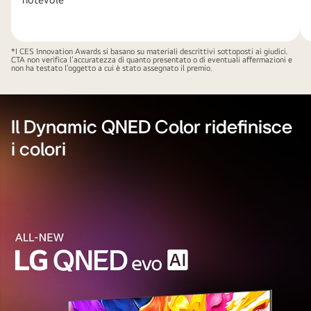
*I CES Innovation Awards si basano su materiali descrittivi sottoposti ai giudici.
CTA non verifica l’accuratezza di quanto presentato o di eventuali affermazioni e
non ha testato l’oggetto a cui è stato assegnato il premio.
Il Dynamic QNED Color ridefinisce
i colori