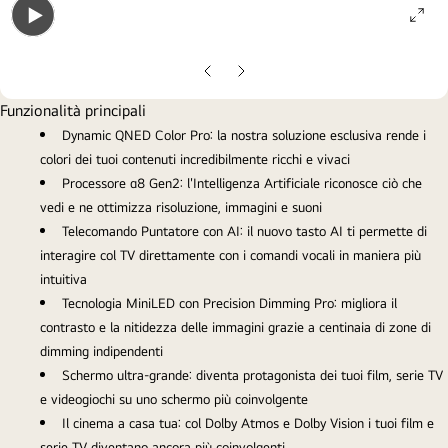
ope
Open
gall
gallery
pop
Slide
Slide
popup
precedente
successiva
Funzionalità principali
Dynamic QNED Color Pro: la nostra soluzione esclusiva rende i
colori dei tuoi contenuti incredibilmente ricchi e vivaci
Processore α8 Gen2: l'Intelligenza Artificiale riconosce ciò che
vedi e ne ottimizza risoluzione, immagini e suoni
Telecomando Puntatore con AI: il nuovo tasto AI ti permette di
interagire col TV direttamente con i comandi vocali in maniera più
intuitiva
Tecnologia MiniLED con Precision Dimming Pro: migliora il
contrasto e la nitidezza delle immagini grazie a centinaia di zone di
dimming indipendenti
Schermo ultra-grande: diventa protagonista dei tuoi film, serie TV
e videogiochi su uno schermo più coinvolgente
Il cinema a casa tua: col Dolby Atmos e Dolby Vision i tuoi film e
serie TV diventano ancora più coinvolgenti