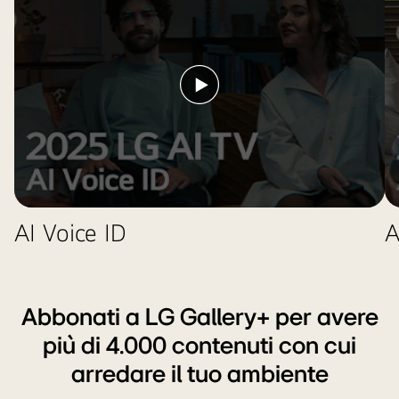
CES
Innovation
Awards
2025
Riproduci
Honoree.
il
video
AI Voice ID
A
Abbonati a LG Gallery+ per avere
più di 4.000 contenuti con cui
arredare il tuo ambiente