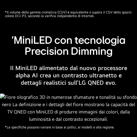
la
sua
Certificazione
*Il volume della gamma cromatica (CGV) è equivalente o supera il CGV dello spazio
colore DCI-P3, secondo la verifica indipendente di Intertek.
capacità
Intertek
di
per
visualizzare
il
'MiniLED con tecnologia
un
100%
ampio
Volume
Precision Dimming
spettro
Colore
di
per
Il MiniLED alimentato dal nuovo processore
tonalità
lo
alpha AI crea un contrasto ultranetto e
con
spazio
dettagli realistici sull’LG QNED evo.
un
colore
contrasto
DCI-
elevato.
P3.
È
presente
il
nuovissimo
*Le specifiche possono variare in base ai pollici, ai modelli e alla regione.
logo