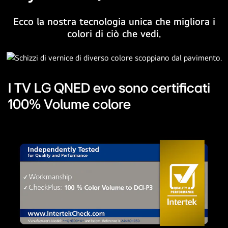
colorato.
Sullo
Ecco la nostra tecnologia unica che migliora i
schermo
colori di ciò che vedi.
c’è
un’opera
d’arte
luminosa
I TV LG QNED evo sono certificati
e
colorata
100% Volume colore
che
mette
in
mostra
la
tecnologia
del
colore
QNED
e