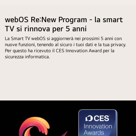
Metti
problema
la
il
per
funzionalità
video
webOS Re:New Program - la smart
l’utente.
AI
in
TV si rinnova per 5 anni
Concierge
pausa.
è
La Smart TV webOS si aggiornerà nei prossimi 5 anni con
facilmente
nuove funzioni, tenendo al sicuro i tuoi dati e la tua privacy.
accessibile
Per questo ha ricevuto il CES Innovation Award per la
sicurezza informatica.
premendo
brevemente
il
pulsante
AI.