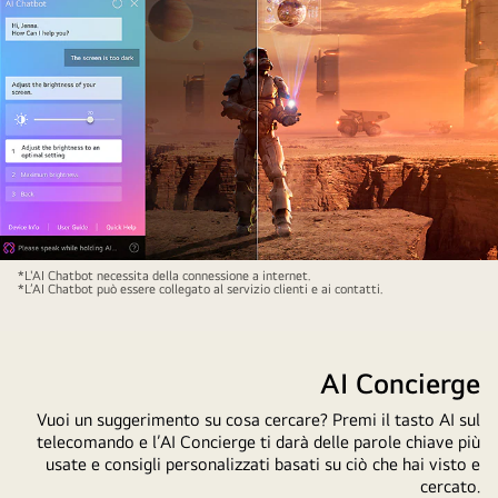
con
l’IA.
Viene
aperta
una
piccola
finestra
della
chat
che
Un
*L'AI Chatbot necessita della connessione a internet.
mostra
*L’AI Chatbot può essere collegato al servizio clienti e ai contatti.
film
come
di
l’utente
fantascienza
abbia
AI Concierge
sullo
chiesto
schermo
Vuoi un suggerimento su cosa cercare? Premi il tasto AI sul
quali
di
telecomando e l’AI Concierge ti darà delle parole chiave più
giochi
un
usate e consigli personalizzati basati su ciò che hai visto e
sportivi
TV
cercato.