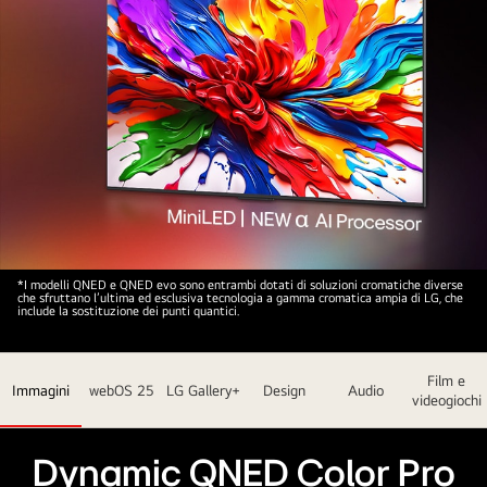
Il
*I modelli QNED e QNED evo sono entrambi dotati di soluzioni cromatiche diverse
che sfruttano l’ultima ed esclusiva tecnologia a gamma cromatica ampia di LG, che
TV
include la sostituzione dei punti quantici.
LG
QNED
Film e
su
Immagini
webOS 25
LG Gallery+
Design
Audio
videogiochi
uno
sfondo
scuro
Dynamic QNED Color Pro