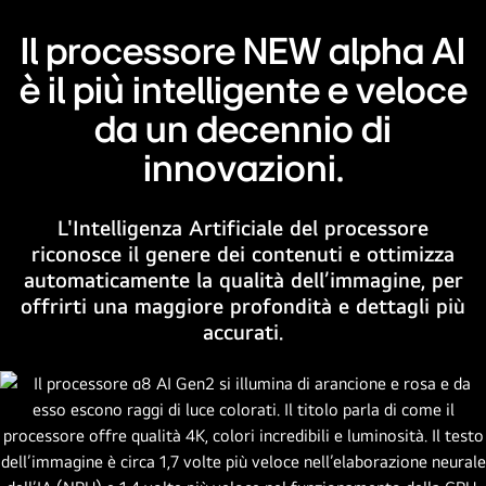
LG
Il processore NEW alpha AI
QNED
evo
è il più intelligente e veloce
AI.
da un decennio di
Con
i
innovazioni.
sottotitoli
che
L'Intelligenza Artificiale del processore
indicano
riconosce il genere dei contenuti e ottimizza
il
automaticamente la qualità dell’immagine, per
MiniLED
offrirti una maggiore profondità e dettagli più
QNED
accurati.
e
il
nuovo
processore
alpha
con