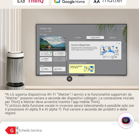
Metti
Una
il
*A LG suporta dispositivos Wi-Fi “Matter”. I servizi e le funzionalità supportati da
“Matter” possono variare a seconda dei dispositivi collegati. La connessione iniziale
famiglia
video
per ThinQ e Matter deve avvenire tramite l’app mobile ThinQ.
*L’utilizzo della funzione vocale in vivavoce senza telecomando è possibile solo con
è
in
il processore AI alpha 9 e AI alpha 11. Può variare a seconda dei prodotti e delle
regioni.
seduta
pausa.
su
MENU
TV ultragrande
un
Scheda tecnica
RAPI
Classe
divano