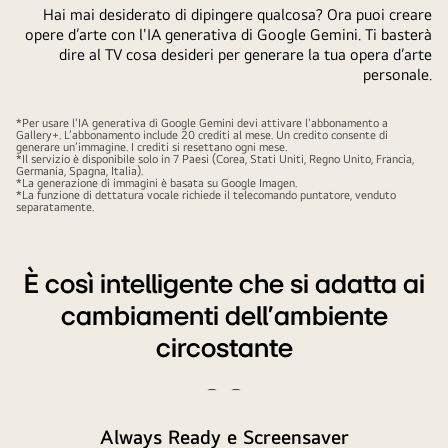
Hai mai desiderato di dipingere qualcosa? Ora puoi creare
opere d’arte con l'IA generativa di Google Gemini. Ti basterà
dire al TV cosa desideri per generare la tua opera d’arte
personale.
*Per usare l'IA generativa di Google Gemini devi attivare l'abbonamento a
Gallery+. L’abbonamento include 20 crediti al mese. Un credito consente di
generare un’immagine. I crediti si resettano ogni mese.
*Il servizio è disponibile solo in 7 Paesi (Corea, Stati Uniti, Regno Unito, Francia,
Germania, Spagna, Italia).
*La generazione di immagini è basata su Google Imagen.
*La funzione di dettatura vocale richiede il telecomando puntatore, venduto
separatamente.
È così intelligente che si adatta ai
cambiamenti dell’ambiente
circostante
Riproduci
Metti
il
il
Always Ready e Screensaver