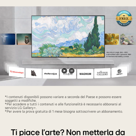
Riproduci
Metti
il
il
video
video
*I contenuti disponibili possono variare a seconda del Paese e possono essere
in
soggetti a modifiche.
*Per accedere a tutti i contenuti e alle funzionalità è necessario abbonarsi al
pausa.
servizio LG Gallery+.
*Per avere la prova gratuita di 1 mese bisogna sottoscrivere un abbonamento.
Ti piace l'arte? Non metterla da