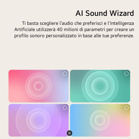
Un
il
chiave
lato
video
AI Sound Wizard
basate
è
in
sulla
Ti basta scegliere l’audio che preferisci e l'Intelligenza
più
pausa.
cronologia
Artificiale utilizzerà 40 milioni di parametri per creare un
scuro,
di
profilo sonoro personalizzato in base alle tue preferenze.
mentre
ricerca
l’altro
e
è
visione
più
dell’utente.
luminoso
Sul
e
telecomando
mostra
sono
come
presenti
l’AI
un’icona
Chatbot
e
abbia
un’etichetta
risolto
che
automaticamente
indicano
il
che