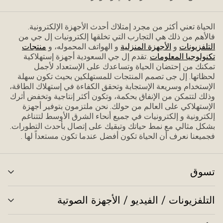
الحياة تعني أكثر من مجرد إمتلاك أحدث الأجهزة الإلكترونية.
فاﻷهم من ذلك هي التجارب التي تخلقها إلكترونيات إل جي من
التلفزيونات
و
الأجهزة المنزلية
و الهواتف المحموله، و
منتجات
تكنولوجيا المعلومات
.تقدم إل جي السعودية أجهزة إستهلاكية
تمكنك من إحتضان الحياة وتساعدك على الإستعداد ﻷجمل
لحظاتها. إل جى تصمم المنتجات للمستهلكين بحيث تكون سهلة
الإستخدام وسريعة الإستجابة وتحقق الكفاءة في إستهلاك الطاقة،
وذلك لتتمكن من الإنفاق بحكمة، وتكون أكثر إنتاجية وتخفض أثرك
الإستهلاكي على العالم من حولك. نحن ملتزمون بتوفير أجهزة
إلكترونية و إلكترونيات في جميع أنحاء الشرق الأوسط لتتناغم
بشكل مثالي مع نمط حياتك وتبقيك على إتصال بأحدث التطورات.
فجميعنا نعرف أن الحياة تكون أفضل عندما تكون مستعداً لها .
تسوق
تبد
الق
التلفزيونات / الفيديو / الأجهزة الصوتية
تبد
الق