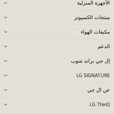
الأجهزة المنزلية
تبد
الق
منتجات الكمبيوتر
تبد
الق
مكيفات الهواء
تبد
الق
الدعم
تبد
الق
إل جي براند شوب
تبد
الق
LG SIGNATURE
تبد
الق
عن ال جي
تبد
الق
LG ThinQ
تبد
الق