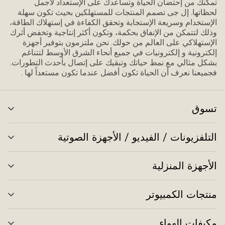
تمكنك من إحتضان الحياة وتساعدك على الإستعداد ﻷجمل
لحظاتها. إل جى تصمم المنتجات للمستهلكين بحيث تكون سهلة
الإستخدام وسريعة الإستجابة وتحقق الكفاءة في إستهلاك الطاقة،
وذلك لتتمكن من الإنفاق بحكمة، وتكون أكثر إنتاجية وتخفض أثرك
الإستهلاكي على العالم من حولك. نحن ملتزمون بتوفير أجهزة
إلكترونية و إلكترونيات في جميع أنحاء الشرق الأوسط لتتناغم
بشكل مثالي مع نمط حياتك وتبقيك على إتصال بأحدث التطورات.
فجميعنا نعرف أن الحياة تكون أفضل عندما تكون مستعداً لها .
تسوق
تبد
الق
التلفزيونات / الفيديو / الأجهزة الصوتية
تبد
الق
الأجهزة المنزلية
تبد
الق
منتجات الكمبيوتر
تبد
الق
مكيفات الهواء