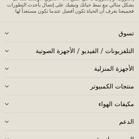
بشكل مثالي مع نمط حياتك وتبقيك على إتصال بأحدث التطورات.
فجميعنا نعرف أن الحياة تكون أفضل عندما تكون مستعداً لها .
تسوق
تبد
الق
التلفزيونات / الفيديو / الأجهزة الصوتية
تبد
الق
الأجهزة المنزلية
تبد
الق
منتجات الكمبيوتر
تبد
الق
مكيفات الهواء
تبد
الق
الدعم
تبد
الق