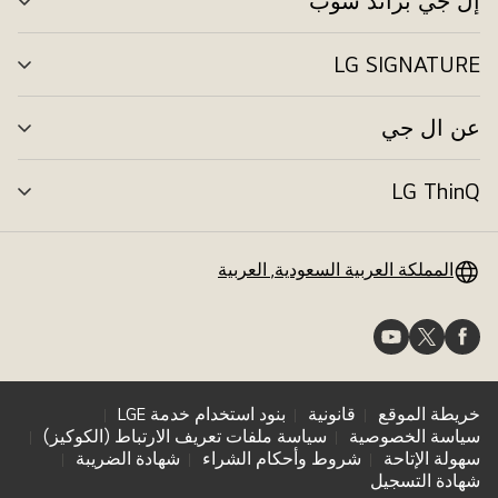
إل جي براند شوب
تبد
الق
LG SIGNATURE
تبد
الق
عن ال جي
تبد
الق
LG ThinQ
تبد
الق
المملكة العربية السعودية, العربية
خريطة الموقع
قانونية
بنود استخدام خدمة LGE
سياسة الخصوصية
سياسة ملفات تعريف الارتباط (الكوكيز)
سهولة الإتاحة
شروط وأحكام الشراء
شهادة الضريبة
شهادة التسجيل