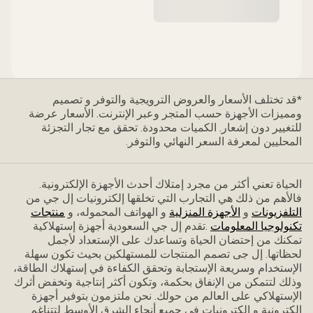
*قد تختلف الأسعار والعروض الترويجية والتوفر و تصميم
ومميزات الأجهزة حسب المتجر وعبر الإنترنت. الأسعار عرضة
للتغيير دون إشعار. الكميات محدودة. تحقق مع تجار التجزئة
المحليين لمعرفة السعر النهائي والتوفر.
الحياة تعني أكثر من مجرد إمتلاك أحدث الأجهزة الإلكترونية.
فاﻷهم من ذلك هي التجارب التي تخلقها إلكترونيات إل جي من
التلفزيونات
و
الأجهزة المنزلية
و الهواتف المحموله، و
منتجات
تكنولوجيا المعلومات
.تقدم إل جي السعودية أجهزة إستهلاكية
تمكنك من إحتضان الحياة وتساعدك على الإستعداد ﻷجمل
لحظاتها. إل جى تصمم المنتجات للمستهلكين بحيث تكون سهلة
الإستخدام وسريعة الإستجابة وتحقق الكفاءة في إستهلاك الطاقة،
وذلك لتتمكن من الإنفاق بحكمة، وتكون أكثر إنتاجية وتخفض أثرك
الإستهلاكي على العالم من حولك. نحن ملتزمون بتوفير أجهزة
إلكترونية و إلكترونيات في جميع أنحاء الشرق الأوسط لتتناغم