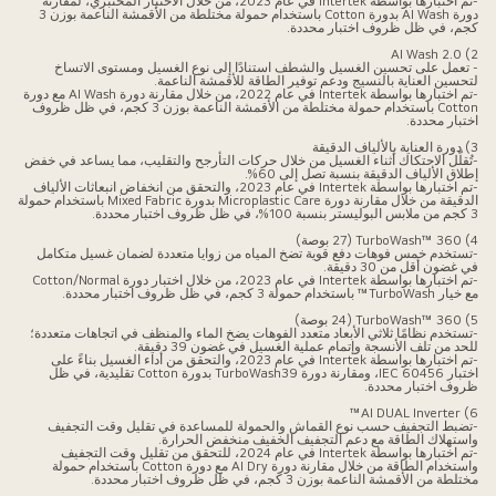
-تم اختبارها بواسطة Intertek في عام 2023، من خلال الاختبار المختبري، لمقارنة
دورة AI Wash بدورة Cotton باستخدام حمولة مختلطة من الأقمشة الناعمة بوزن 3
كجم، في ظل ظروف اختبار محددة.
2) AI Wash 2.0
- تعمل على تحسين الغسيل والشطف استنادًا إلى نوع الغسيل ومستوى الاتساخ
لتحسين العناية بالنسيج ودعم توفير الطاقة للأقمشة الناعمة.
-تم اختبارها بواسطة Intertek في عام 2022، من خلال مقارنة دورة AI Wash مع دورة
Cotton باستخدام حمولة مختلطة من الأقمشة الناعمة بوزن 3 كجم، في ظل ظروف
اختبار محددة.
3) دورة العناية بالألياف الدقيقة
-تُقلّل الاحتكاك أثناء الغسيل من خلال حركات التأرجح والتقليب، مما يساعد في خفض
إطلاق الألياف الدقيقة بنسبة تصل إلى 60%.
-تم اختبارها بواسطة Intertek في عام 2023، والتحقق من انخفاض انبعاثات الألياف
الدقيقة من خلال مقارنة دورة Microplastic Care بدورة Mixed Fabric باستخدام حمولة
3 كجم من ملابس البوليستر بنسبة 100%، في ظل ظروف اختبار محددة.
4) TurboWash™ 360 (27 بوصة)
-تستخدم خمس فوهات دفع قوية تضخ المياه من زوايا متعددة لضمان غسيل متكامل
في غضون أقل من 30 دقيقة.
-تم اختبارها بواسطة Intertek في عام 2023، من خلال اختبار دورة Cotton/Normal
مع خيار TurboWash™ باستخدام حمولة 3 كجم، في ظل ظروف اختبار محددة.
5) TurboWash™ 360 (24 بوصة)
-تستخدم نظامًا ثلاثي الأبعاد متعدد الفوهات يضخ الماء والمنظف في اتجاهات متعددة؛
للحد من تلف الأنسجة وإتمام عملية الغسيل في غضون 39 دقيقة.
-تم اختبارها بواسطة Intertek في عام 2023، والتحقق من أداء الغسيل بناءً على
اختبار IEC 60456، ومقارنة دورة TurboWash39 بدورة Cotton تقليدية، في ظل
ظروف اختبار محددة.
6) AI DUAL Inverter™
-تضبط التجفيف حسب نوع القماش والحمولة للمساعدة في تقليل وقت التجفيف
واستهلاك الطاقة مع دعم التجفيف الخفيف منخفض الحرارة.
-تم اختبارها بواسطة Intertek في عام 2024، للتحقق من تقليل وقت التجفيف
واستخدام الطاقة من خلال مقارنة دورة AI Dry مع دورة Cotton باستخدام حمولة
مختلطة من الأقمشة الناعمة بوزن 3 كجم، في ظل ظروف اختبار محددة.