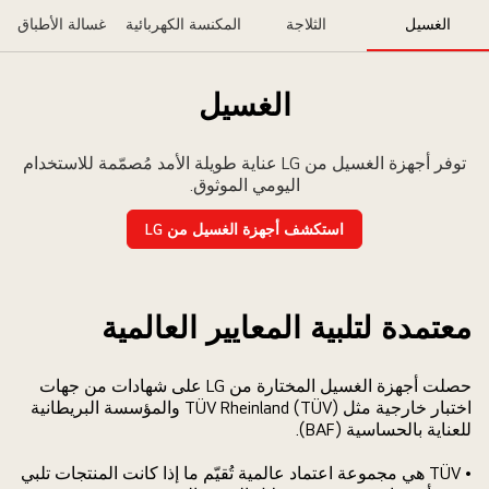
نصر
الغسيل
الثلاجة
المكنسة الكهربائية
غسالة الأطباق
صري
موثوقية
L
الغسيل
ُظهر
ريطة
توفر أجهزة الغسيل من LG عناية طويلة الأمد مُصمّمة للاستخدام
الم
اليومي الموثوق.
توهجة
رقاء
استكشف أجهزة الغسيل من LG
لى
لفية
اتمة،
معتمدة لتلبية المعايير العالمية
تمثيل
دى
نتشار
حصلت أجهزة الغسيل المختارة من LG على شهادات من جهات
موثوقية
اختبار خارجية مثل TÜV Rheinland (TÜV) والمؤسسة البريطانية
جهزة
للعناية بالحساسية (BAF).
L
• TÜV هي مجموعة اعتماد عالمية تُقيّم ما إذا كانت المنتجات تلبي
لمنزلية