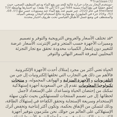
12) TrueSteam™
-تستخدم البخار بدرجات حرارة عالية للحد من بقع الماء ودعم التنظيف الصحي، حيث
تُحقّق خفضًا في بقع الماء بنسبة 84% (من 123 إلى 19 بقعة). تم اختبارها بواسطة TÜV
Rheinland في عام 2020، عبر تقييم عدد بقع الماء عند مستويات عسر تبلُغ (51، 68،
153، و204 جزء في المليون)، مع مقارنة نتائج استخدام البخار، ومنقي المياه،
والمشطف في وضع غسل الأطباق القياسي تحت ظروف اختبار محددة.
*قد تختلف الأسعار والعروض الترويجية والتوفر و تصميم
ومميزات الأجهزة حسب المتجر وعبر الإنترنت. الأسعار عرضة
للتغيير دون إشعار. الكميات محدودة. تحقق مع تجار التجزئة
المحليين لمعرفة السعر النهائي والتوفر.
الحياة تعني أكثر من مجرد إمتلاك أحدث الأجهزة الإلكترونية.
فاﻷهم من ذلك هي التجارب التي تخلقها إلكترونيات إل جي من
التلفزيونات
و
الأجهزة المنزلية
و الهواتف المحموله، و
منتجات
تكنولوجيا المعلومات
.تقدم إل جي السعودية أجهزة إستهلاكية
تمكنك من إحتضان الحياة وتساعدك على الإستعداد ﻷجمل
لحظاتها. إل جى تصمم المنتجات للمستهلكين بحيث تكون سهلة
الإستخدام وسريعة الإستجابة وتحقق الكفاءة في إستهلاك الطاقة،
وذلك لتتمكن من الإنفاق بحكمة، وتكون أكثر إنتاجية وتخفض أثرك
الإستهلاكي على العالم من حولك. نحن ملتزمون بتوفير أجهزة
إلكترونية و إلكترونيات في جميع أنحاء الشرق الأوسط لتتناغم