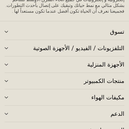
بشكل مثالي مع نمط حياتك وتبقيك على إتصال بأحدث التطورات.
فجميعنا نعرف أن الحياة تكون أفضل عندما تكون مستعداً لها .
تسوق
تبد
الق
التلفزيونات / الفيديو / الأجهزة الصوتية
تبد
الق
الأجهزة المنزلية
تبد
الق
منتجات الكمبيوتر
تبد
الق
مكيفات الهواء
تبد
الق
الدعم
تبد
الق