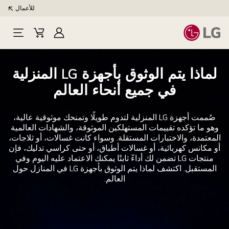
للأعمال
تسجيل
Cart
Open
الدخول
Menu
لماذا يتم الوثوق بأجهزة LG المنزلية
في جميع أنحاء العالم
صُممت أجهزة LG المنزلية لتدوم طويلًا وتمنحك موثوقية عالية،
وهو ما تؤكده تقييمات المستهلكين الموثوقة، والشهادات العالمية
المعتمدة، والاختبارات المستقلة. وسواء كانت غسالات، أو ثلاجات،
أو مكانس كهربائية، أو غسالات أطباق، أو حتى كراسي تدليك، فإن
منتجات LG تضمن لك أداءً ثابتًا يمكنك الاعتماد عليه اليوم وفي
المستقبل. اكتشف لماذا يتم الوثوق بأجهزة LG في المنازل حول
العالم.