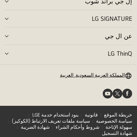
إل جي براند شوب
تبد
الق
LG SIGNATURE
تبد
الق
عن ال جي
تبد
الق
LG ThinQ
تبد
الق
المملكة العربية السعودية, العربية
خريطة الموقع
قانونية
بنود استخدام خدمة LGE
سياسة الخصوصية
سياسة ملفات تعريف الارتباط (الكوكيز)
سهولة الإتاحة
شروط وأحكام الشراء
شهادة الضريبة
شهادة التسجيل