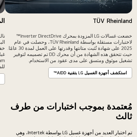
TÜV Rheinland
الم
خضعت غسالات LG المزودة بمحرك Inverter DirectDrive™
لاختبارات مستقلة بواسطة TÜV Rheinland، وحصلت في عام
2025 على شهادة تُثبت متانتها وقدرتها على العمل لمدة 30 عامًا.
خفض
حيث تتحقق هذه الشهادة من أن محرك DD تم تصميمه لتوفير
تشغيل موثوق ومتسق على مدى عقود من الاستخدام.
للم
استكشف أجهزة الغسيل LG بتقنية AIDD™
مُعتمدة بموجب اختبارات من طرف
ثالث
تم اختبار العديد من أجهزة غسيل LG بواسطة Intertek، وهي