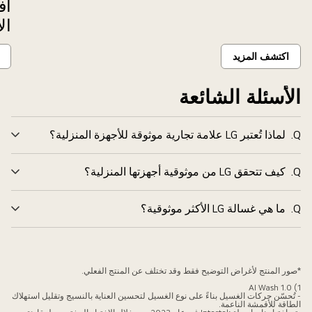
أف
ال
اكتشف المزيد
الأسئلة الشائعة
Q.
لماذا تُعتبر LG علامة تجارية موثوقة للأجهزة المنزلية؟
توس
Q.
كيف تتحقق LG من موثوقية أجهزتها المنزلية؟
توس
Q.
ما هي غسالة LG الأكثر موثوقية؟
توس
*صور المنتج لأغراض التوضيح فقط وقد تختلف عن المنتج الفعلي.
1) AI Wash 1.0
- تُحسّن حركات الغسيل بناءً على نوع الغسيل لتحسين العناية بالنسيج وتقليل استهلاك
الطاقة للأقمشة الناعمة.