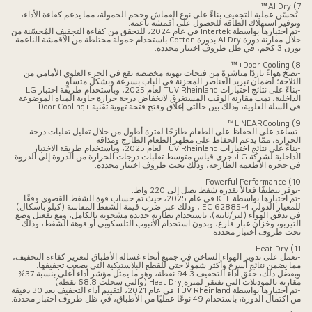
7) AI Dry™
-تُحسّن عملية التجفيف بناءً على نوع القماش وحجم الحمولة، مما يدعم كفاءة الأداء،
وتوفير استهلاك الطاقة للحصول على أقمشة ناعمة.
-تم اختبارها بواسطة Intertek في عام 2024، للتحقق من كفاءة التجفيف المُحسّنة من
خلال مقارنة دورة AI Dry بدورة Cotton باستخدام حمولة مختلطة من الأقمشة الناعمة
بوزن 3 كجم، في ظل ظروف اختبار محددة.
8) Door Cooling+™
-تضخ هواءً باردًا مباشرةً من فتحات تهوية مخصصة تقع في الجزء العلوي الأمامي من
الثلاجة؛ لضمان تبريد العناصر المخزنة في الباب بسرعة وبشكل متساوٍ.
-بناءً على نتائج اختبارات TÜV Rheinland لعام 2025، وباستخدام طريقة اختبار LG
الداخلية، تمت مقارنة الوقت المستغرق لانخفاض درجة حرارة حاوية المياه الموضوعة
في السلة العلوية، وذلك بين حالتي إغلاق وفتح فتحة تهوية تقنية +Door Cooling.
9) LINEARCooling™
-تساعد على الحفاظ على الطعام طازجًا لفترة أطول من خلال تقليل تقلبات درجة
الحرارة، ممّا يدعم الحفاظ على مظهر الطعام الطازج ومذاقه.
-بناءً على نتائج اختبارات TÜV Rheinland لعام 2025، وباستخدام طريقة الاختبار
الداخلية لشركة LG، جرى قياس متوسط تقلبات درجات الحرارة من الذروة إلى الذروة
في حجرة الأطعمة الطازجة، وذلك تحت ظروف اختبار محددة.
10) Powerful Performance
-توفر تنظيفًا فعالاً بقدرة شفط تصل إلى 220 واط.
-تم اختبارها بواسطة KTL في عام 2025، حيث تم حساب قوة الشفط القصوى وفقًا
للمعيار الدولي IEC 62885-4، وذلك عبر ضرب قيمة الشفط المقاسة (كيلو باسكال)
في تدفق الهواء (لتر/ثانية)، باستخدام بطارية جديدة مشحونة بالكامل، ومع تفعيل وضع
التيربو، وخزان غبار فارغ، وبدون استخدام الأنبوب التلسكوبي أو فوهة الشفط، وذلك
تحت ظروف اختبار محددة.
11) Heat Dry
-تعمل على تدوير الهواء الساخن في جميع أنحاء غسالة الأطباق لتعزيز كفاءة التجفيف،
مما يضمن نتائج أسرع وأكثر شمولًا حتى للقطع البلاستيكية التي يصعب تجفيفها.
وبفضل ذلك، حقّق أداء التجفيف 94.3 نقطة، وهو ما يمثل مؤشر أداء أعلى بنسبة 37%
مقارنة بالموديلات التي تفتقر لميزة Heat Dry (والتي سجلت 68.8 نقطة).
-تم اختبارها بواسطة TÜV Rheinland في عام 2021، لتقييم أداء التجفيف بعد 30 دقيقة
من اكتمال الدورة، باستخدام 49 نوعًا عمليًا من الأطباق، في ظل ظروف اختبار محددة.