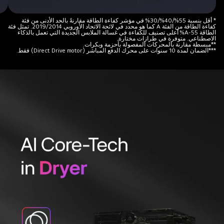
الطاقة.
إلى
المت
* أقل بنسبة 55%/40%/30% في مؤشر كفاءة الطاقة مقارنةً بالحد الأدنى من فئة
كفاءة الطاقة من الفئة A كما هو محدد في لائحة الاتحاد الأوروبي 2019/2014. تمثل فئة
الطاقة A-55‏% أعلى تصنيف للكفاءة في غسالة الملابس الجديدة التي تعمل بالذكاء
الاصطناعي. متوفرة في طرازات مختارة.
**مبسطة مقارنة بالمحركات المفصولة بأحزمة وبكرات.
***الضمان لمدة 10 سنوات على محرك الدفع المباشر (Direct Drive motor) فقط.