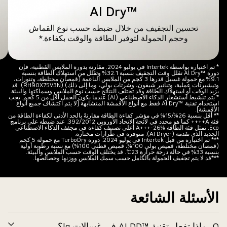
™AI Dry
باللونين
وال
الوردي
ترو
تحسين التجفيف من خلال ضبطه حسب نوع القماش
والأرجواني،
لكف
وحجم الحمولة لتوفير الطاقة والوقت بكفاءة.*
مما
الط
يرمز
في
* تم اختباره بواسطة Intertek في يوليو 2024. مقارنة بدورة الملابس القطنية، فإن
إلى
مُ
دورة ™Al Dry تقلل وقت التجفيف بنسبة 32.1% وتقلل من استهلاك الطاقة بنسبة
9.1% مع حمولة غسيل قدرها 3 كجم من الملابس الناعمة (قمصان مختلطة، وتنورات،
تقنية
LG.
وتيشيرتات عملية، وتنانير شيفون، وشرتات بولي، وما إلى ذلك) (RH90X75V3N). قد
يزيد الوقت أو استهلاك الطاقة وقد تختلف النتائج حسب نوع الملابس وسماكتها والبيئة.
AI
* يتم تنشيط استشعار الذكاء الاصطناعي (AI) عندما يكون الحمل أقل من 5 كجم. يجب
استخدام تقنية ™AI Dry فقط مع أنواع الأقمشة المتشابهة [لا يتم اكتشاف جميع أنواع
dry.
الأقمشة].
** أقل بنسبة 26%/‏‏15‏% في مؤشر كفاءة الطاقة مقارنةً بالحد الأدنى لكفاءة الطاقة من
فئة A++++ كما هو محدد في لائحة الاتحاد الأوروبي 392/2012. عند ضبطه على برنامج
Eco. تمثل فئة الطاقة A+++-26% أعلى تصنيف كفاءة في مجفف الذكاء الاصطناعي
الجديد الذي نقدمه (AI Dryer). متوفرة في طرازات مختارة.
*** تم اختباره من قبل Intertek في يوليو 2024. دورة TurboDry مع حمولة 5 كجم
(قمصان مختلطة، قميص بولي 100%، قميص قطني 100%) مع نسبة رطوبة أولية
بنسبة 33% في حالة درجة حرارة 23℃. قد يختلف الوقت حسب الملابس والبيئة.
***قد لا يتم تجفيف الحمولة بالكامل حسب سمك الملابس ووزنها وخصائصها.
الأسئلة الشائعة
Q.
ماذا تفعل تقنية ™AI DD في غسالات lg؟