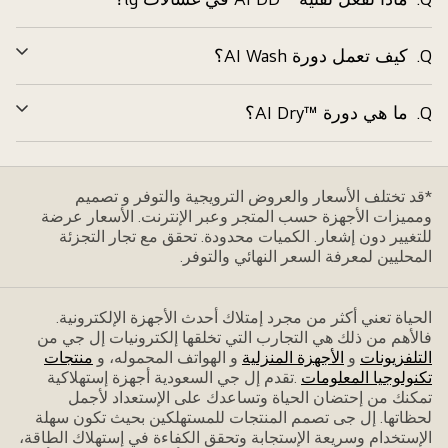
توس
Q.
كيف تعمل دورة AI Wash؟
توس
Q.
ما هي دورة ™AI Dry؟
توس
*قد تختلف الأسعار والعروض الترويجية والتوفر و تصميم
ومميزات الأجهزة حسب المتجر وعبر الإنترنت. الأسعار عرضة
للتغيير دون إشعار. الكميات محدودة. تحقق مع تجار التجزئة
المحليين لمعرفة السعر النهائي والتوفر.
الحياة تعني أكثر من مجرد إمتلاك أحدث الأجهزة الإلكترونية.
فاﻷهم من ذلك هي التجارب التي تخلقها إلكترونيات إل جي من
التلفزيونات
و
الأجهزة المنزلية
و الهواتف المحموله، و
منتجات
تكنولوجيا المعلومات
.تقدم إل جي السعودية أجهزة إستهلاكية
تمكنك من إحتضان الحياة وتساعدك على الإستعداد ﻷجمل
لحظاتها. إل جى تصمم المنتجات للمستهلكين بحيث تكون سهلة
الإستخدام وسريعة الإستجابة وتحقق الكفاءة في إستهلاك الطاقة،