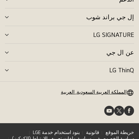
تبد
الق
إل جي براند شوب
تبد
الق
LG SIGNATURE
تبد
الق
عن ال جي
تبد
الق
LG ThinQ
تبد
الق
المملكة العربية السعودية, العربية
خريطة الموقع
قانونية
بنود استخدام خدمة LGE
سياسة الخصوصية
سياسة ملفات تعريف الارتباط (الكوكيز)