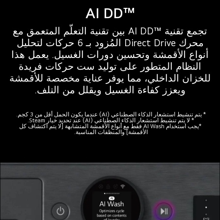
™AI DD
مؤقتًا
تجمع تقنية ™AI DD بين تقنية التعلّم المتعمق مع
محرك Direct Drive المُزود بـ 6 حركات لتحليل
أنواع الأقمشة وتحسين دورات الغسيل. يعمل هذا
النظام المتطور على توليد ست حركات فريدة
للخزان الداخلي، مما يوفر عناية مخصصة للأقمشة
ويعزز كفاءة الغسيل ويقلل من التلف.
* يتم تنشيط استشعار الذكاء الصطناعي (AI) عندما يكون الحمل أقل من 3 كجم.
* لا يتم تنشيط استشعار الذكاء الصطناعي (AI) عند تحديد خيار Steam.
*يجب استخدام AI Wash فقط مع أنواع الأقمشة المتشابهة [لا يتم اكتشاف كل
الأقمشة] والمنظفات المناسبة.