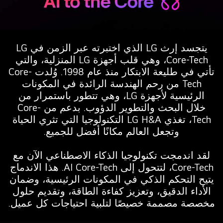
نتجات
يتجسد إرث LG الذي اختبرته عبر الزمن في LG
L
Core-Tech، وهي قلب أجهزة LG المنزلية، والتي
لمتمثلة
تأتي في طليعة الابتكار منذ عام 1998. وُلدت Core-
ي
Tech من رحم الهندسة الرائدة في المكونات
لثلاجة
الرئيسية لأجهزة LG، وهي تتطور باستمرار من
غسالة
خلال البحث والتطوير الدؤوب. بدعم من Core-
لملابس
Tech، تغذي LG H&A التكنولوجيا التي تثري الحياة
مكيف
وتجعل العالم مكانًا أفضل للجميع.
لهواء
غسالة
لقد اندمجت تكنولوجيا الذكاء الاصطناعي الآن مع
لأطباق
Core-Tech، لتتحول إلى AI Core-Tech. هذا الاندماج
ظهر
يتيح التحكم الذكي في المكونات الرئيسية، وضمان
ي
الأداء الدقيق، وتعزيز كفاءة الطاقة، وتقديم حلول
لمنتصف
مخصصة مصممة خصيصًا لتلبية احتياجات كل عميل.
ع
ضاءة