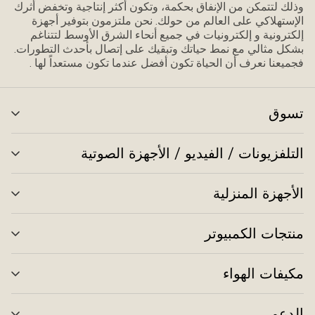
وذلك لتتمكن من الإنفاق بحكمة، وتكون أكثر إنتاجية وتخفض أثرك
الإستهلاكي على العالم من حولك. نحن ملتزمون بتوفير أجهزة
إلكترونية و إلكترونيات في جميع أنحاء الشرق الأوسط لتتناغم
بشكل مثالي مع نمط حياتك وتبقيك على إتصال بأحدث التطورات.
فجميعنا نعرف أن الحياة تكون أفضل عندما تكون مستعداً لها .
تسوق
تبد
الق
التلفزيونات / الفيديو / الأجهزة الصوتية
تبد
الق
الأجهزة المنزلية
تبد
الق
منتجات الكمبيوتر
تبد
الق
مكيفات الهواء
تبد
الق
الدعم