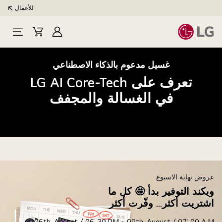
للأعمال
تسجيل
Cart
Open
الدخول
Menu
غسيل مدعوم بالذكاء الاصطناعي
تعرف على LG AI Core-Tech
في الغسالة والمجفف
عروض نهاية الاسبوع
ويكند التوفير بدأ 🤩 كل ما
اشتريت أكثر… وفّرت أكثر
06th, August / 06: 30 P.M ~ 09th, August / 07: 00 A.M.