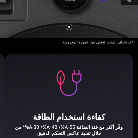
إيقاف
الفيديو
*قد يختلف المنتج الفعلي عن الصورة المعروضة.
مؤقتًا
أيقونة
رم
لورقة
لدر
شجر
مك
متصلة
بدا
بقابس
"10
طاقة
سنو
باللونين
مع
الوردي
بال
كفاءة استخدام الطاقة
والأرجواني
الو
تمثل
وال
وفّر أكثر مع فئة الطاقة A-55‏%/ A-40‏%/ A-30‏%* من
كفاءة
يرم
خلال تقنية عاكس التحكم الدقيق.