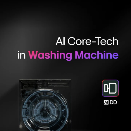
فية،
يندمج
مز
L
A
لاثي
لأبعاد
سلاسة
ع
لمنتجات.
ي
لأسفل،
ظهر
ص
"AI
t
th
Core"
رمز