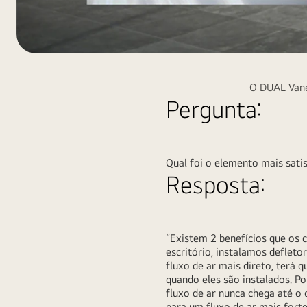
Image-
02-
O DUAL Vane
2_D
Pergunta:
Qual foi o elemento mais sat
Resposta:
“Existem 2 benefícios que os 
escritório, instalamos defleto
fluxo de ar mais direto, terá
quando eles são instalados. Po
fluxo de ar nunca chega até o
para um fluxo de ar mais forte