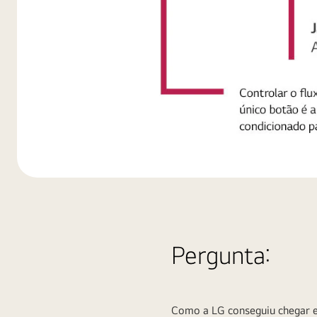
Image-
01_D
Pergunta:
Como a LG conseguiu chegar e