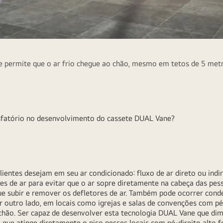
 permite que o ar frio chegue ao chão, mesmo em tetos de 5 metro
isfatório no desenvolvimento do cassete DUAL Vane?
clientes desejam em seu ar condicionado: fluxo de ar direto ou in
res de ar para evitar que o ar sopre diretamente na cabeça das pe
 que subir e remover os defletores de ar. Também pode ocorrer cond
r outro lado, em locais como igrejas e salas de convenções com pé
 chão. Ser capaz de desenvolver esta tecnologia DUAL Vane que dim
 que atinge diretamente o piso nesses locais com pé-direito alto fo