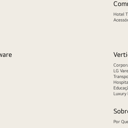
Comm
Hotel 
Acessó
ware
Verti
Corpor
LG Vare
Transp
Hospita
Educaç
Luxury
Sobr
Por Que