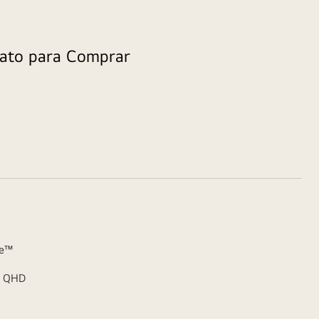
ato para Comprar
de™
& QHD