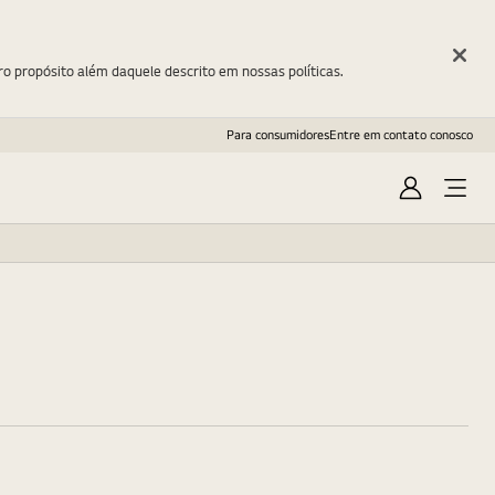
ro propósito além daquele descrito em nossas políticas.
Para consumidores
Entre em contato conosco
Entrar
Open
Menu