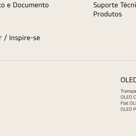
eto e Documento
Suporte Técni
Produtos
 / Inspire-se
OLED
Transp
OLED C
Flat O
OLED P