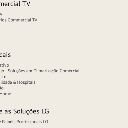
ercial TV
TV
rios Commercial TV
cais
ativo
jo | Soluções em Climatização Comercial
orte
lidade & Hospitais
ão
 Home
e as Soluções LG
 Painéis Profissionais LG