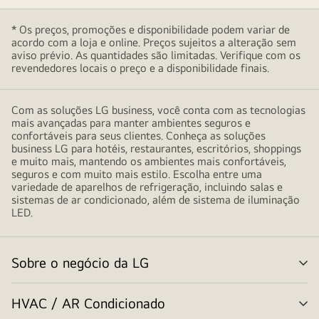
criando
um
* Os preços, promoções e disponibilidade podem variar de
design
acordo com a loja e online. Preços sujeitos a alteração sem
moderno
aviso prévio. As quantidades são limitadas. Verifique com os
revendedores locais o preço e a disponibilidade finais.
e
minimalista
Com as soluções LG business, você conta com as tecnologias
mais avançadas para manter ambientes seguros e
confortáveis para seus clientes. Conheça as soluções
business LG para hotéis, restaurantes, escritórios, shoppings
e muito mais, mantendo os ambientes mais confortáveis,
seguros e com muito mais estilo. Escolha entre uma
variedade de aparelhos de refrigeração, incluindo salas e
sistemas de ar condicionado, além de sistema de iluminação
LED.
Sobre o negócio da LG
alt
me
HVAC / AR Condicionado
alt