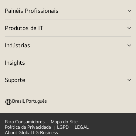
me
Painéis Profissionais
alt
me
Produtos de IT
alt
me
Indústrias
alt
me
Insights
Suporte
alt
me
Brasil, Português
Para Consumidores
Mapa do Site
Política de Privacidade
LGPD
LEGAL
About Global LG Business