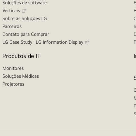
Soluções de software
E
Verticais
H
Sobre as Soluções LG
C
Parceiros
I
Contato para Comprar
D
LG Case Study | LG Information Display
F
Produtos de IT
Monitores
Soluções Médicas
Projetores
C
M
P
S