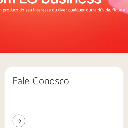
produto do seu interesse ou tiver qualquer outra dúvida, fique à 
Fale Conosco
Fale
Conosco