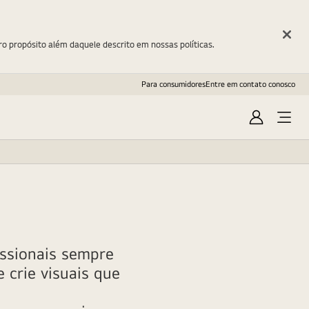
ro propósito além daquele descrito em nossas políticas.
Para consumidores
Entre em contato conosco
Entrar
Open
Menu
issionais sempre
 crie visuais que