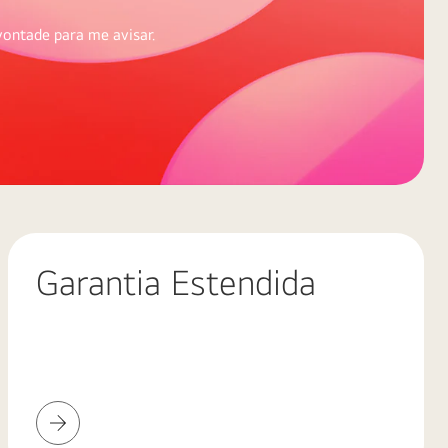
vontade para me avisar.
Garantia Estendida
Garantia
Estendida