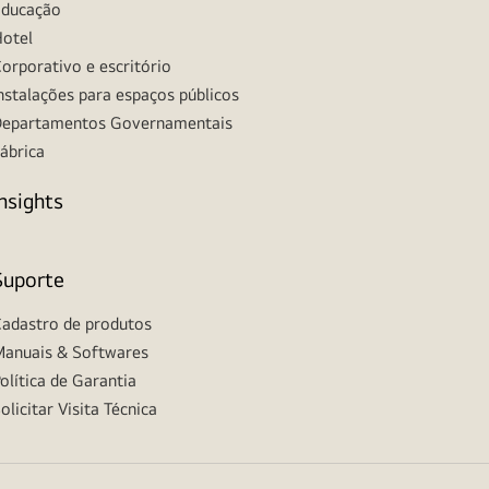
ducação
otel
orporativo e escritório
nstalações para espaços públicos
epartamentos Governamentais
ábrica
Insights
Suporte
adastro de produtos
anuais & Softwares
olítica de Garantia
olicitar Visita Técnica