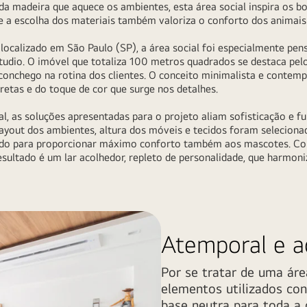
da madeira que aquece os ambientes, esta área social inspira os 
 e a escolha dos materiais também valoriza o conforto dos animais
calizado em São Paulo (SP), a área social foi especialmente pens
Studio. O imóvel que totaliza 100 metros quadrados se destaca pel
aconchego na rotina dos clientes. O conceito minimalista e contem
 retas e do toque de cor que surge nos detalhes.
l, as soluções apresentadas para o projeto aliam sofisticação e f
layout dos ambientes, altura dos móveis e tecidos foram selecion
ptado para proporcionar máximo conforto também aos mascotes. C
esultado é um lar acolhedor, repleto de personalidade, que harmoni
Atemporal e 
Por se tratar de uma áre
elementos utilizados co
base neutra para toda a