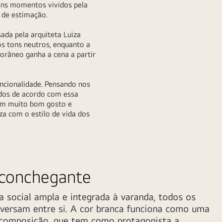
bons momentos vividos pela
 de estimação.
ada pela arquiteta Luiza
os tons neutros, enquanto a
porâneo ganha a cena a partir
uncionalidade. Pensando nos
ados de acordo com essa
om muito bom gosto e
za com o estilo de vida dos
aconchegante
a social ampla e integrada à varanda, todos os
nversam entre si. A cor branca funciona como uma
 composição, que tem como protagonista a