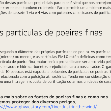
o destas partículas prejudiciais para o ar, é vital que nos protejam
exterior, mas também no interior. Para permitir um ambiente mais
ções de cassete 1 via e 4 vias com potentes capacidades de purifica
s partículas de poeiras finas
a segundo o diâmetro das próprias partículas de poeira. As partícu
(micros) ou menos, e as partículas PM1.0 estão definidas como t
ícula de poeira fina, maior será a probabilidade ser absorvida pe
s pesados e hidrocarbonetos prejudiciais para a nossa saúde. Or
a 10 pessoas está exposta a poluentes de partículas de poeiras fi
 relacionada com a poluição atmosférica. Tendo em consideração os
u uma filtragem robusta de purificação do ar nas unidades de casse
ba mais sobre as fontes de poeiras finas e como nos
emos proteger dos diversos perigos.
s://www.lghvacstory.com/fine-dust-in-the-wind/