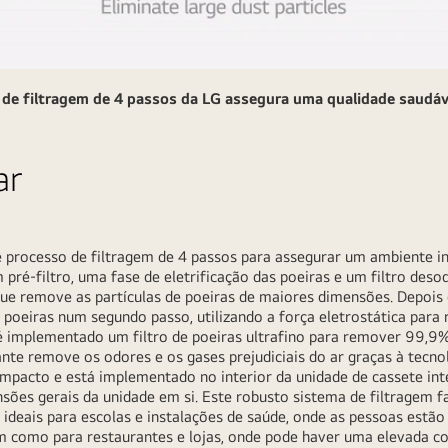
de filtragem de 4 passos da LG assegura uma qualidade saudável
ar
rocesso de filtragem de 4 passos para assegurar um ambiente int
 pré-filtro, uma fase de eletrificação das poeiras e um filtro desod
e remove as partículas de poeiras de maiores dimensões. Depois de
as poeiras num segundo passo, utilizando a força eletrostática pa
 é implementado um filtro de poeiras ultrafino para remover 99,9%
ante remove os odores e os gases prejudiciais do ar graças à tecno
mpacto e está implementado no interior da unidade de cassete inte
sões gerais da unidade em si. Este robusto sistema de filtragem f
m ideais para escolas e instalações de saúde, onde as pessoas estão
sim como para restaurantes e lojas, onde pode haver uma elevada c