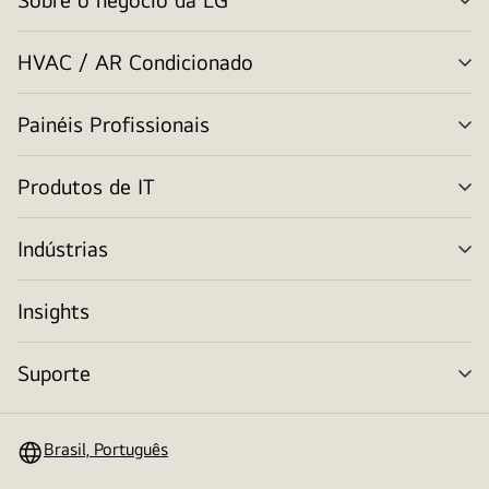
alt
me
HVAC / AR Condicionado
alt
me
Painéis Profissionais
alt
me
Produtos de IT
alt
me
Indústrias
alt
me
Insights
Suporte
alt
me
Brasil, Português