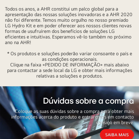
Todos os anos, a AHR constitui um palco global para a
apresentação das nossas soluções inovadoras e a AHR 2020
não foi diferente. Temos muito orgulho no nosso premiado
LG Hydro Kit e em poder oferecer aos nossos clientes novas
formas de usufruírem dos benefícios de soluções LG
eficientes e intuitivas. Esperamos vê-lo também no próximo
ano na AHR!
* Os produtos e soluções poderão variar consoante o país e
as condições operacionais.
Clique na faixa «PEDIDO DE INFORMAÇÃO» mais abaixo
para contactar a sede local da LG e obter mais informações
relativas a soluções e produtos.
Dúvidas sobre a compra
Coloque as suas dúvidas sobre a compra para obter mais
informações acerca do produto e entraremos em contacto
consigo em breve.
SAIBA MAIS
Dúvidas