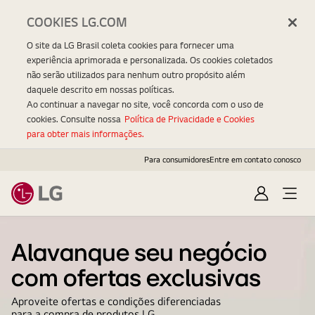
COOKIES LG.COM
O site da LG Brasil coleta cookies para fornecer uma
experiência aprimorada e personalizada. Os cookies coletados
não serão utilizados para nenhum outro propósito além
daquele descrito em nossas políticas.
Ao continuar a navegar no site, você concorda com o uso de
cookies. Consulte nossa
Política de Privacidade e Cookies
para obter mais informações.
Para consumidores
Entre em contato conosco
E
O
n
p
L
t
e
G
Alavanque seu negócio
r
n
a
M
com ofertas exclusivas
r
e
Aproveite ofertas e condições diferenciadas
n
para a compra de produtos LG