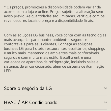
o
o
e
h
e
r
C
* Os preços, promoções e disponibilidade podem variar de
o
p
acordo com a loja e online. Preços sujeitos a alteração sem
t
o
a
aviso prévio. As quantidades são limitadas. Verifique com os
a
e
n
revendedores locais o preço e a disponibilidade finais.
b
r
p
o
s
a
a
s
t
r
Com as soluções LG business, você conta com as tecnologias
r
c
r
mais avançadas para manter ambientes seguros e
e
a
o
confortáveis para seus clientes. Conheça as soluções
a
b
P
business LG para hotéis, restaurantes, escritórios, shoppings
t
a
e muito mais, mantendo os ambientes mais confortáveis,
r
o
seguros e com muito mais estilo. Escolha entre uma
t
o
variedade de aparelhos de refrigeração, incluindo salas e
c
e
d
sistemas de ar condicionado, além de sistema de iluminação
o
r
LED.
u
m
e
t
g
n
o
r
Sobre o negócio da LG
q
s
a
a
u
l
n
t
a
HVAC / AR Condicionado
e
d
a
n
r
l
e