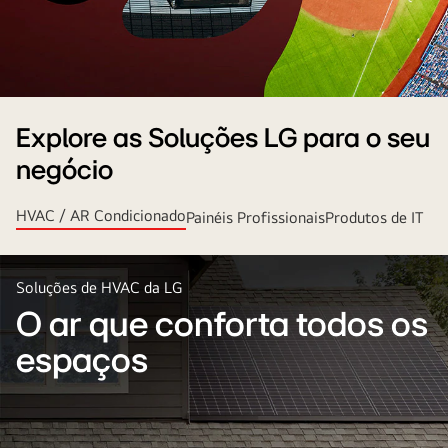
e
l
u
ç
õ
e
s
f
e
C
i
Explore as Soluções LG para o seu
e
t
a
n
negócio
s
p
a
a
d
r
HVAC / AR Condicionado
Painéis Profissionais
Produtos de IT
a
e
o
s
e
e
u
s
Soluções de HVAC da LG
m
t
u
O ar que conforta todos os
n
á
d
o
d
espaços
i
o
d
e