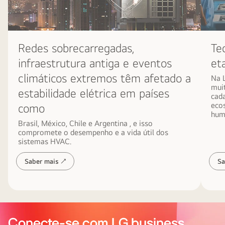
c
o
e
m
n
s
t
i
Redes sobrecarregadas,
Te
r
s
infraestrutura antiga e eventos
et
o
t
,
climáticos extremos têm afetado a
e
Na 
u
muit
m
estabilidade elétrica em países
cada
m
a
ecos
como
b
d
hum
a
Brasil, México, Chile e Argentina , e isso
e
compromete o desempenho e a vida útil dos
t
b
sistemas HVAC.
e
o
d
m
Saber mais ↗
Sa
o
b
r
a
n
d
a
e
Conecte-se com LG business
c
c