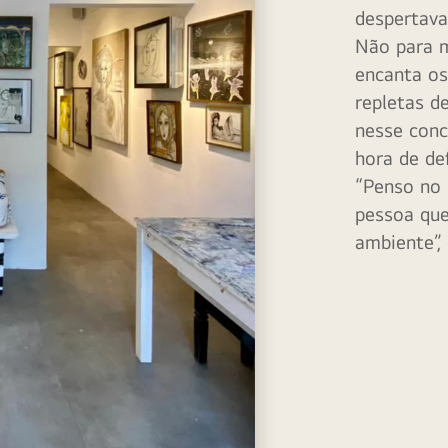
despertava
Não para m
encanta os
repletas d
nesse conc
hora de def
“Penso no 
pessoa que
ambiente”, 