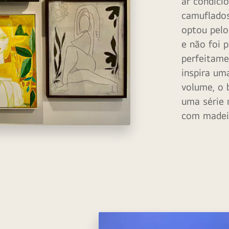
ar condici
camuflados
optou pelo
e não foi 
perfeitame
inspira uma
volume, o 
uma série 
com madeir