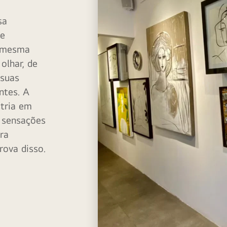
sa
 e
a mesma
olhar, de
 suas
ntes. A
stria em
 sensações
ra
prova disso.