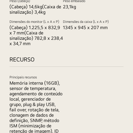
Peso (cabeça)
Peso embalado
(Cabeça) 14,6kg(Caixa de
23,1kg
sinalização) 3,4kg
Dimensões do monitor (L x A x P)
Dimensões da caixa (L x A x P)
(Cabeça) 1.225,5 x 832,9
1345 x 945 x 207 mm
x 7 mm(Caixa de
sinalização) 782,8 x 238,4
x 34,7 mm
RECURSO
Principais recursos
Memória interna (16GB),
sensor de temperatura,
agendamento de conteúdo
local, gerenciador de
grupo, plug & play USB,
fail over, rotação de tela,
clonagem de dados de
definição, SNMP, método
ISM (minimização de
retenção de imagem), ID