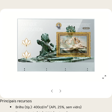
ope
gall
pop
Slide
Próximo
anterior
slide
Principais recursos
Brilho (típ.): 400cd/m² (APL 25%, sem vidro)