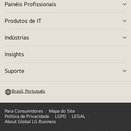
Painéis Profissionais
alt
me
Produtos de IT
alt
me
Indústrias
alt
me
Insights
Suporte
alt
me
Brasil, Português
Para Consumidores
Mapa do Site
Política de Privacidade
LGPD
LEGAL
About Global LG Business