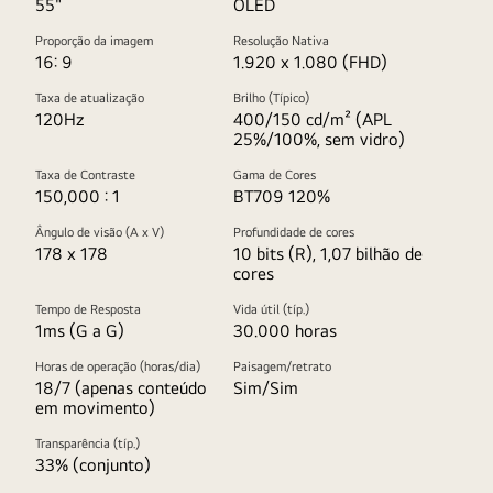
55"
OLED
Proporção da imagem
Resolução Nativa
16: 9
1.920 x 1.080 (FHD)
Taxa de atualização
Brilho (Típico)
120Hz
400/150 cd/m² (APL
25%/100%, sem vidro)
Taxa de Contraste
Gama de Cores
150,000 : 1
BT709 120%
Ângulo de visão (A x V)
Profundidade de cores
178 x 178
10 bits (R), 1,07 bilhão de
cores
Tempo de Resposta
Vida útil (típ.)
1ms (G a G)
30.000 horas
Horas de operação (horas/dia)
Paisagem/retrato
18/7 (apenas conteúdo
Sim/Sim
em movimento)
Transparência (típ.)
33% (conjunto)