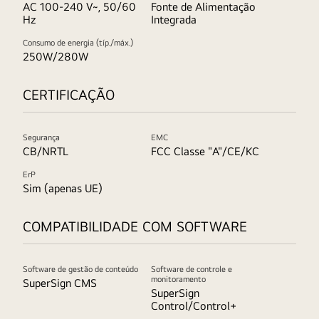
AC 100-240 V~, 50/60
Fonte de Alimentação
Hz
Integrada
Consumo de energia (típ./máx.)
250W/280W
CERTIFICAÇÃO
Segurança
EMC
CB/NRTL
FCC Classe "A"/CE/KC
ErP
Sim (apenas UE)
COMPATIBILIDADE COM SOFTWARE
Software de gestão de conteúdo
Software de controle e
monitoramento
SuperSign CMS
SuperSign
Control/Control+