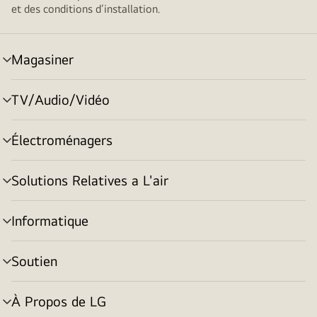
et des conditions d’installation.
Magasiner
menu
basculement
TV/Audio/Vidéo
menu
basculement
Électroménagers
menu
basculement
Solutions Relatives a L'air
menu
basculement
Informatique
menu
basculement
Soutien
menu
basculement
À Propos de LG
menu