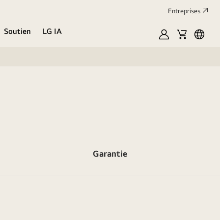
Entreprises​
Soutien
LG IA
MyLG
Cart
Englis
Garantie