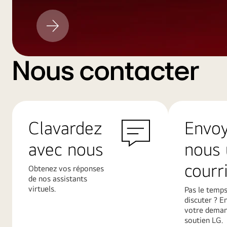
Mise
à
jour
LG
Nous contacter
Clavardez
Envo
avec nous
nous 
courri
Obtenez vos réponses
de nos assistants
virtuels.
Pas le temps
discuter ? E
votre deman
soutien LG.