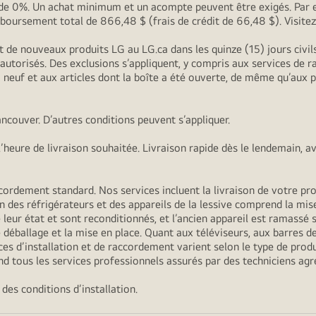
G de 0%. Un achat minimum et un acompte peuvent être exigés. Par 
oursement total de 866,48 $ (frais de crédit de 66,48 $). Visite
t de nouveaux produits LG au LG.ca dans les quinze (15) jours civi
s autorisés. Des exclusions s’appliquent, y compris aux services de
 à neuf et aux articles dont la boîte a été ouverte, de même qu’aux
ncouver. D’autres conditions peuvent s’appliquer.
heure de livraison souhaitée. Livraison rapide dès le lendemain, a
ordement standard. Nos services incluent la livraison de votre produ
n des réfrigérateurs et des appareils de la lessive comprend la mise
 leur état et sont reconditionnés, et l’ancien appareil est ramassé s’
déballage et la mise en place. Quant aux téléviseurs, aux barres de
es d’installation et de raccordement varient selon le type de produi
d tous les services professionnels assurés par des techniciens agr
des conditions d’installation.