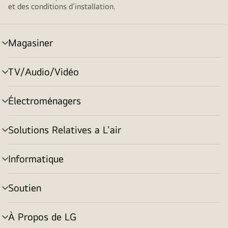
et des conditions d’installation.
Magasiner
menu
basculement
TV/Audio/Vidéo
menu
basculement
Électroménagers
menu
basculement
Solutions Relatives a L'air
menu
basculement
Informatique
menu
basculement
Soutien
menu
basculement
À Propos de LG
menu