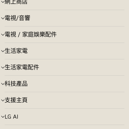
網上商店
選
單
切
電視/音響
選
換
單
切
電視 / 家庭娛樂配件
選
換
單
切
生活家電
選
換
單
切
生活家電配件
選
換
單
切
科技產品
選
換
單
切
支援主頁
選
換
單
切
LG AI
選
換
單