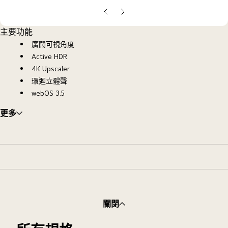
galle
pop
上
下
一
一
主要功能
張
張
廣闊可視角度
投
投
Active HDR
影
影
4K Upscaler
片
片
環迴立體聲
webOS 3.5
更多
關閉