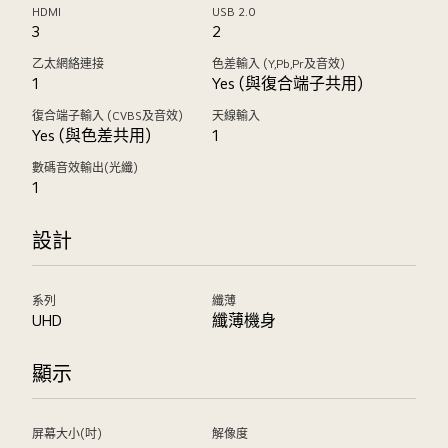
HDMI
USB 2.0
3
2
乙太網絡連接
色差輸入 (Y,Pb,Pr及音效)
1
Yes (與復合端子共用)
復合端子輸入 (CVBS及音效)
天線輸入
Yes (與色差共用)
1
數碼音效輸出(光纖)
1
設計
系列
纖薄
UHD
纖薄機身
顯示
屏幕大小(吋)
解像度