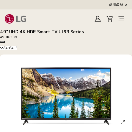
商用產品
登
購
入
物
49" UHD 4K HDR Smart TV UJ63 Series
車
49UJ6300
Copy model name
55"
49"
43"
ope