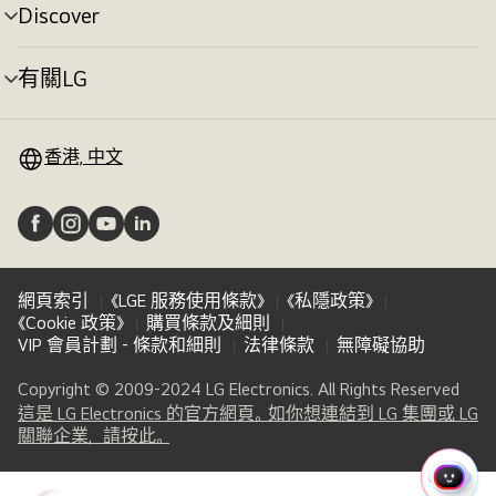
切
Discover
選
換
單
切
有關LG
選
換
單
切
換
香港, 中文
網頁索引
《LGE 服務使用條款》
《私隱政策》
《Cookie 政策》
購買條款及細則
VIP 會員計劃 - 條款和細則
法律條款
無障礙協助
Copyright © 2009-2024 LG Electronics. All Rights Reserved
這是 LG Electronics 的官方網頁。如你想連結到 LG 集團或 LG
(
opens
關聯企業，請按此。
in
a
快