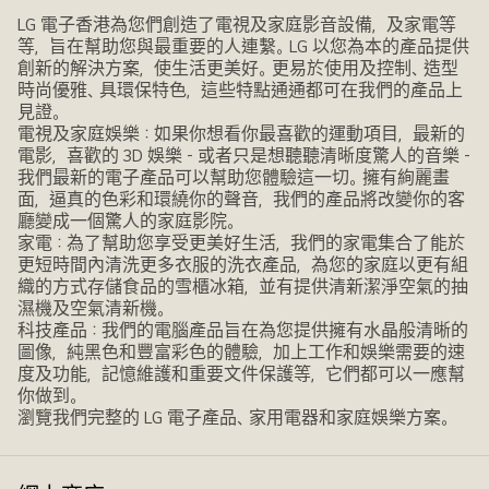
LG 電子香港為您們創造了電視及家庭影音設備，及家電等
等，旨在幫助您與最重要的人連繫。LG 以您為本的產品提供
創新的解決方案，使生活更美好。更易於使用及控制、造型
時尚優雅、具環保特色，這些特點通通都可在我們的產品上
見證。
電視及家庭娛樂：如果你想看你最喜歡的運動項目，最新的
電影，喜歡的 3D 娛樂 - 或者只是想聽聽清晰度驚人的音樂 -
我們最新的電子產品可以幫助您體驗這一切。擁有絢麗畫
面，逼真的色彩和環繞你的聲音，我們的產品將改變你的客
廳變成一個驚人的家庭影院。
家電：為了幫助您享受更美好生活，我們的家電集合了能於
更短時間內清洗更多衣服的洗衣產品，為您的家庭以更有組
織的方式存儲食品的雪櫃冰箱，並有提供清新潔淨空氣的抽
濕機及空氣清新機。
科技產品：我們的電腦產品旨在為您提供擁有水晶般清晰的
圖像，純黑色和豐富彩色的體驗，加上工作和娛樂需要的速
度及功能，記憶維護和重要文件保護等，它們都可以一應幫
你做到。
瀏覽我們完整的 LG 電子產品、家用電器和家庭娛樂方案。