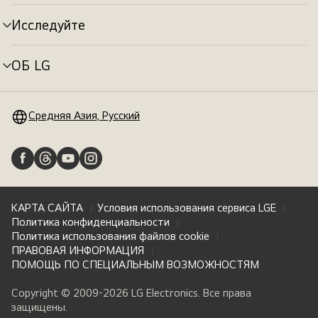
меню
Исследуйте
Переключатель
меню
ОБ LG
Переключатель
меню
Средняя Азия, Русский
КАРТА САЙТА
Условия использования сервиса LGE
Политика конфиденциальности
Политика использования файлов cookie
ПРАВОВАЯ ИНФОРМАЦИЯ
ПОМОЩЬ ПО СПЕЦИАЛЬНЫМ ВОЗМОЖНОСТЯМ
Copyright © 2009-2026 LG Electronics. Все права
защищены.