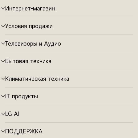
Интернет-магазин
Переключатель
меню
Условия продажи
Переключатель
меню
Телевизоры и Аудио
Переключатель
меню
Бытовая техника
Переключатель
меню
Климатическая техника
Переключатель
меню
IT продукты
Переключатель
меню
LG AI
Переключатель
меню
ПОДДЕРЖКА
Переключатель