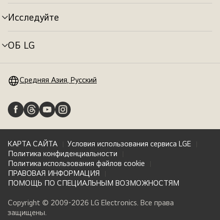
меню
Исследуйте
Переключатель
меню
ОБ LG
Переключатель
меню
Средняя Азия, Русский
КАРТА САЙТА
Условия использования сервиса LGE
Политика конфиденциальности
Политика использования файлов cookie
ПРАВОВАЯ ИНФОРМАЦИЯ
ПОМОЩЬ ПО СПЕЦИАЛЬНЫМ ВОЗМОЖНОСТЯМ
Copyright © 2009-2026 LG Electronics. Все права
защищены.