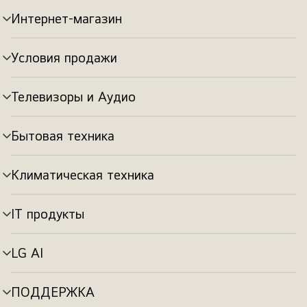
Интернет-магазин
Переключатель
меню
Условия продажи
Переключатель
меню
Телевизоры и Аудио
Переключатель
меню
Бытовая техника
Переключатель
меню
Климатическая техника
Переключатель
меню
IT продукты
Переключатель
меню
LG AI
Переключатель
меню
ПОДДЕРЖКА
Переключатель