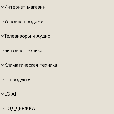
Интернет-магазин
Переключатель
меню
Условия продажи
Переключатель
меню
Телевизоры и Аудио
Переключатель
меню
Бытовая техника
Переключатель
меню
Климатическая техника
Переключатель
меню
IT продукты
Переключатель
меню
LG AI
Переключатель
меню
ПОДДЕРЖКА
Переключатель