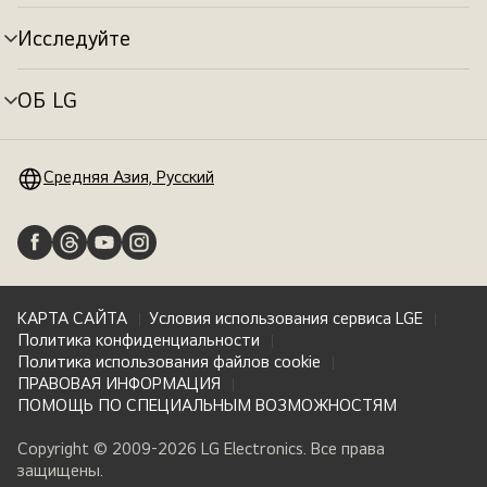
меню
Исследуйте
Переключатель
меню
ОБ LG
Переключатель
меню
Средняя Азия, Русский
КАРТА САЙТА
Условия использования сервиса LGE
Политика конфиденциальности
Политика использования файлов cookie
ПРАВОВАЯ ИНФОРМАЦИЯ
ПОМОЩЬ ПО СПЕЦИАЛЬНЫМ ВОЗМОЖНОСТЯМ
Copyright © 2009-2026 LG Electronics. Все права
защищены.